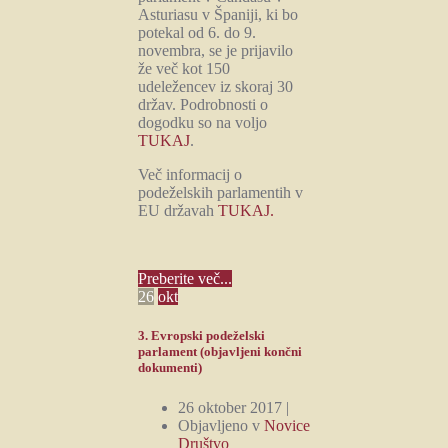
Asturiasu v Španiji, ki bo
potekal od 6. do 9.
novembra, se je prijavilo
že več kot 150
udeležencev iz skoraj 30
držav. Podrobnosti o
dogodku so na voljo
TUKAJ
.
Več informacij o
podeželskih parlamentih v
EU državah
TUKAJ.
Preberite več...
26
okt
3. Evropski podeželski
parlament (objavljeni končni
dokumenti)
26 oktober 2017 |
Objavljeno v
Novice
Društvo