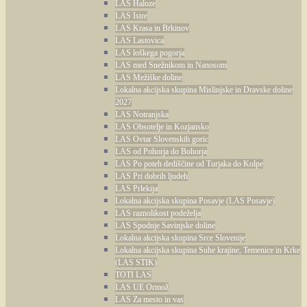
LAS Haloze
LAS Istre
LAS Krasa in Brkinov
LAS Lastovica
LAS loškega pogorja
LAS med Snežnikom in Nanosom
LAS Mežiške doline
Lokalna akcijska skupina Mislinjske in Dravske doline
2027
LAS Notranjska
LAS Obsotelje in Kozjansko
LAS Ovtar Slovenskih goric
LAS od Pohorja do Bohorja
LAS Po poteh dediščine od Turjaka do Kolpe
LAS Pri dobrih ljudeh
LAS Prlekija
Lokalna akcijska skupina Posavje (LAS Posavje)
LAS raznolikost podeželja
LAS Spodnje Savinjske doline
Lokalna akcijska skupina Srce Slovenije
Lokalna akcijska skupina Suhe krajine, Temenice in Krke
(LAS STIK)
TOTI LAS
LAS UE Ormož
LAS Za mesto in vas