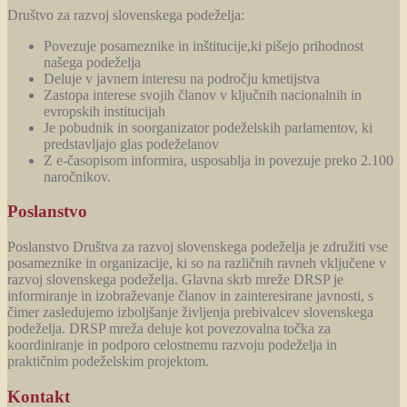
Društvo za razvoj slovenskega podeželja:
Povezuje posameznike in inštitucije,ki pišejo prihodnost
našega podeželja
Deluje v javnem interesu na področju kmetijstva
Zastopa interese svojih članov v ključnih nacionalnih in
evropskih institucijah
Je pobudnik in soorganizator podeželskih parlamentov, ki
predstavljajo glas podeželanov
Z e-časopisom informira, usposablja in povezuje preko 2.100
naročnikov.
Poslanstvo
Poslanstvo Društva za razvoj slovenskega podeželja je združiti vse
posameznike in organizacije, ki so na različnih ravneh vključene v
razvoj slovenskega podeželja. Glavna skrb mreže DRSP je
informiranje in izobraževanje članov in zainteresirane javnosti, s
čimer zasledujemo izboljšanje življenja prebivalcev slovenskega
podeželja. DRSP mreža deluje kot povezovalna točka za
koordiniranje in podporo celostnemu razvoju podeželja in
praktičnim podeželskim projektom.
Kontakt