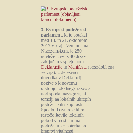
3. Evropski podeželski
parlament
, ki je potekal
med 18. in 21. oktobrom
2017 v kraju Venhorst na
Nizozemskem, je 250
udeležencev iz 40 držav
zaključilo s sprejemom
Deklaracije
in
Manifesta
(posodobljena
verzija). Udeleženci
dogodka v Deklaraciji
pozivajo k novemu
obdobju lokalnega razvoja
»od spodaj navzgor«, ki
temelji na lokalnih ukrepih
podeželskih skupnosti.
Spodbuda za to je hitro
rastoče število lokalnih
pobud v mestih in na
podeželju ter potreba po
krepitvi vitalnosti