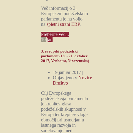
Več informacij o 3.
Evropskem podeželskem
parlamentu je na voljo
na
spletni strani ERP
.
Preberite več...
19
jan
3. evropski podeželski
parlament (18. - 21. oktober
2017, Venhorst, Nizozemska)
19 januar 2017 |
Objavljeno v
Novice
Društvo
Cilj Evropskega
podeželskega parlamenta
je krepitev glasa
podeželskih skupnosti v
Evropi ter krepitev vloge
območij pri usmerjanju
lastnega razvoja in
sodelovanje med