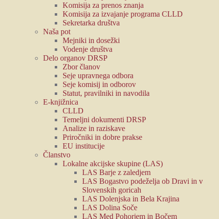
Komisija za prenos znanja
Komisija za izvajanje programa CLLD
Sekretarka društva
Naša pot
Mejniki in dosežki
Vodenje društva
Delo organov DRSP
Zbor članov
Seje upravnega odbora
Seje komisij in odborov
Statut, pravilniki in navodila
E-knjižnica
CLLD
Temeljni dokumenti DRSP
Analize in raziskave
Priročniki in dobre prakse
EU institucije
Članstvo
Lokalne akcijske skupine (LAS)
LAS Barje z zaledjem
LAS Bogastvo podeželja ob Dravi in v
Slovenskih goricah
LAS Dolenjska in Bela Krajina
LAS Dolina Soče
LAS Med Pohorjem in Bočem