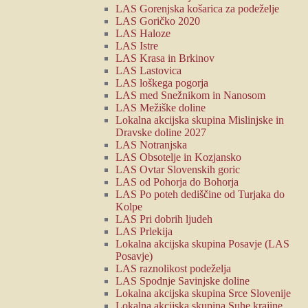
LAS Gorenjska košarica za podeželje
LAS Goričko 2020
LAS Haloze
LAS Istre
LAS Krasa in Brkinov
LAS Lastovica
LAS loškega pogorja
LAS med Snežnikom in Nanosom
LAS Mežiške doline
Lokalna akcijska skupina Mislinjske in
Dravske doline 2027
LAS Notranjska
LAS Obsotelje in Kozjansko
LAS Ovtar Slovenskih goric
LAS od Pohorja do Bohorja
LAS Po poteh dediščine od Turjaka do
Kolpe
LAS Pri dobrih ljudeh
LAS Prlekija
Lokalna akcijska skupina Posavje (LAS
Posavje)
LAS raznolikost podeželja
LAS Spodnje Savinjske doline
Lokalna akcijska skupina Srce Slovenije
Lokalna akcijska skupina Suhe krajine,