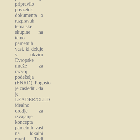
pripravilo
povzetek
dokumenta o
razpravah
tematske
skupine na
temo
pametnih
vasi, ki deluje
v okviru
Evropske
mreže za
razvoj
podeželja
(ENRD). Pogosto
je zaslediti, da
je
LEADER/CLLD
idealno
orodje za
izvajanje
koncepta
pametnih vasi
na lokalni
ravni. Tudi