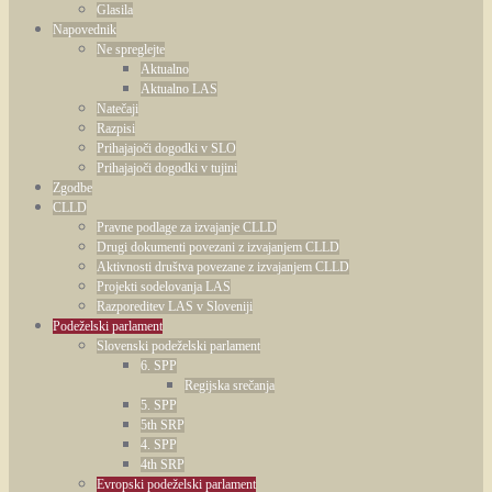
Glasila
Napovednik
Ne spreglejte
Aktualno
Aktualno LAS
Natečaji
Razpisi
Prihajajoči dogodki v SLO
Prihajajoči dogodki v tujini
Zgodbe
CLLD
Pravne podlage za izvajanje CLLD
Drugi dokumenti povezani z izvajanjem CLLD
Aktivnosti društva povezane z izvajanjem CLLD
Projekti sodelovanja LAS
Razporeditev LAS v Sloveniji
Podeželski parlament
Slovenski podeželski parlament
6. SPP
Regijska srečanja
5. SPP
5th SRP
4. SPP
4th SRP
Evropski podeželski parlament