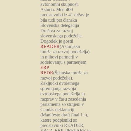
avtonomni skupnosti
Asturia. Med 400
predstavniki iz 41 držav je
bila tudi pet članska
Slovenska delegacija
Društva za razvoj
slovenskega podeželja.
Dogodek je gostil
READER
(Asturijska
mreža za razvoj podeželja)
in njihovi partnerji v
sodelovanju s partnerjem
ERP
REDR
(Španska mreža za
razvoj podeželja).
Zaključki dvoletnega
spremljanja razvoja
evropskega podeželja in
razprav v času zasedanja
parlamenta so strnjeni v
Candás deklaraciji
(Manifesto draft final 1+),
katere podpisniki so
predstavniki READER,
ERCA-ERP, PREPARE in