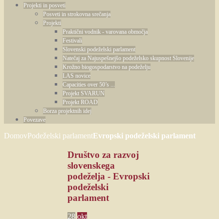
Projekti in posveti
Posveti in strokovna srečanja
Projekti
Praktični vodnik - varovana območja
Festivali
Slovenski podeželski parlament
Natečaj za Najuspešnejšo podeželsko skupnost Slovenije
Krožno biogospodarstvo na podeželju
LAS novice
Capacities over 50’s ...
Projekt SVARUN
Projekt ROAD
Borza projektnih idej
Povezave
Domov
Podeželski parlament
Evropski podeželski parlament
Društvo za razvoj
slovenskega
podeželja - Evropski
podeželski
parlament
28
okt