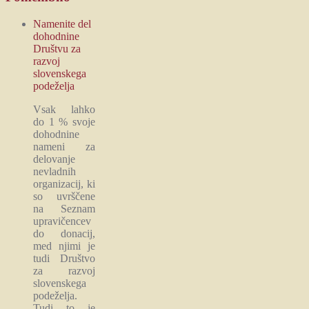
Namenite del
dohodnine
Društvu za
razvoj
slovenskega
podeželja
Vsak lahko
do 1 % svoje
dohodnine
nameni za
delovanje
nevladnih
organizacij, ki
so uvrščene
na Seznam
upravičencev
do donacij,
med njimi je
tudi Društvo
za razvoj
slovenskega
podeželja.
Tudi to je