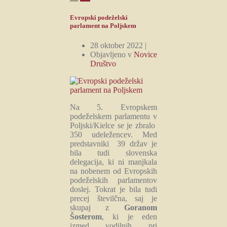
Evropski podeželski
parlament na Poljskem
28 oktober 2022 |
Objavljeno v
Novice
Društvo
Na 5. Evropskem
podeželskem parlamentu v
Poljski/Kielce se je zbralo
350 udeležencev. Med
predstavniki 39 držav je
bila tudi slovenska
delegacija, ki ni manjkala
na nobenem od Evropskih
podeželskih parlamentov
doslej. Tokrat je bila tudi
precej številčna, saj je
skupaj z
Goranom
Šosterom
, ki je eden
izmed vodilnih pri