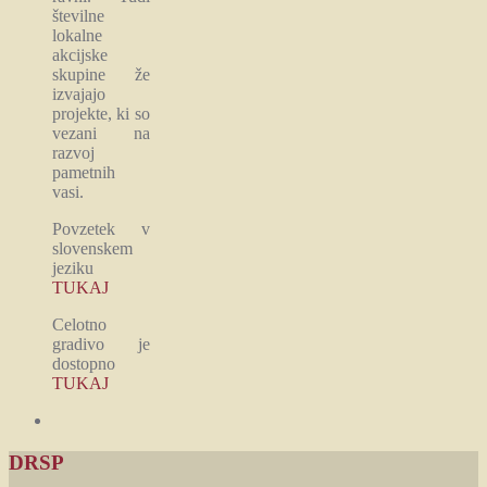
številne
lokalne
akcijske
skupine že
izvajajo
projekte, ki so
vezani na
razvoj
pametnih
vasi.
Povzetek v
slovenskem
jeziku
TUKAJ
Celotno
gradivo je
dostopno
TUKAJ
DRSP