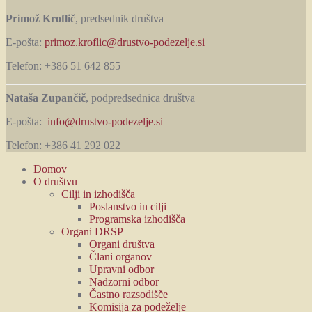
Primož Kroflič
, predsednik društva
E-pošta:
primoz.kroflic@drustvo-podezelje.si
Telefon: +386 51 642 855
Nataša Zupančič
, podpredsednica društva
E-pošta:
info@drustvo-podezelje.si
Telefon: +386 41 292 022
Domov
O društvu
Cilji in izhodišča
Poslanstvo in cilji
Programska izhodišča
Organi DRSP
Organi društva
Člani organov
Upravni odbor
Nadzorni odbor
Častno razsodišče
Komisija za podeželje