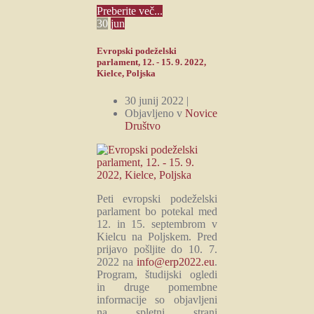
Preberite več...
30
jun
Evropski podeželski
parlament, 12. - 15. 9. 2022,
Kielce, Poljska
30 junij 2022 |
Objavljeno v
Novice
Društvo
Peti evropski podeželski
parlament bo potekal med
12. in 15. septembrom v
Kielcu na Poljskem. Pred
prijavo pošljite do 10. 7.
2022 na
info@erp2022.eu
.
Program, študijski ogledi
in druge pomembne
informacije so objavljeni
na spletni strani