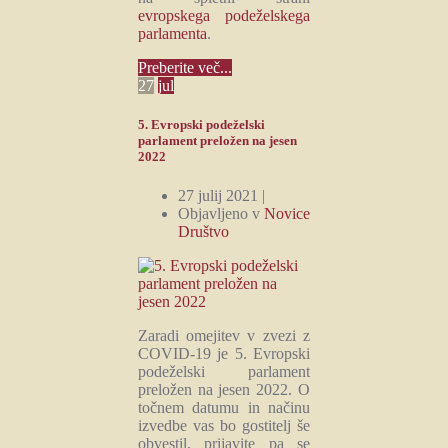
evropskega podeželskega
parlamenta
.
Preberite več...
27
jul
5. Evropski podeželski
parlament preložen na jesen
2022
27 julij 2021 |
Objavljeno v
Novice
Društvo
Zaradi omejitev v zvezi z
COVID-19 je 5. Evropski
podeželski parlament
preložen na jesen 2022. O
točnem datumu in načinu
izvedbe vas bo gostitelj še
obvestil, prijavite pa se