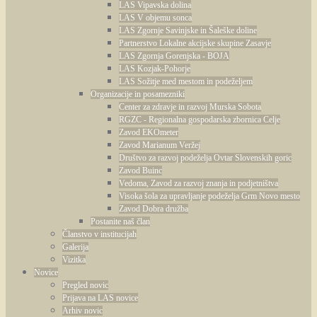
LAS Vipavska dolina
LAS V objemu sonca
LAS Zgornje Savinjske in Šaleške doline
Partnerstvo Lokalne akcijske skupine Zasavje
LAS Zgornja Gorenjska - BOJA
LAS Kozjak-Pohorje
LAS Sožitje med mestom in podeželjem
Organizacije in posamezniki
Center za zdravje in razvoj Murska Sobota
RGZC - Regionalna gospodarska zbornica Celje
Zavod EKOmeter
Zavod Marianum Veržej
Društvo za razvoj podeželja Ovtar Slovenskih goric
Zavod Buinc
Vedoma, Zavod za razvoj znanja in podjetništva
Visoka šola za upravljanje podeželja Grm Novo mesto
Zavod Dobra družba
Postanite naš član
Članstvo v institucijah
Galerija
Vizitka
Novice
Pregled novic
Prijava na LAS novice
Arhiv novic