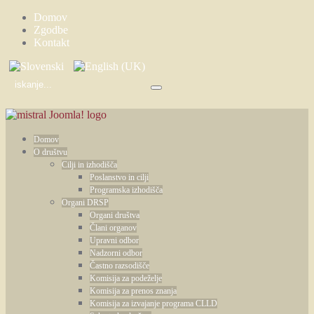
Domov
Zgodbe
Kontakt
Domov
O društvu
Cilji in izhodišča
Poslanstvo in cilji
Programska izhodišča
Organi DRSP
Organi društva
Člani organov
Upravni odbor
Nadzorni odbor
Častno razsodišče
Komisija za podeželje
Komisija za prenos znanja
Komisija za izvajanje programa CLLD