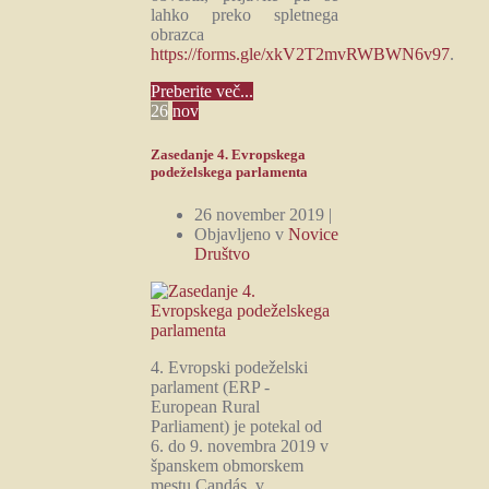
lahko preko spletnega
obrazca
https://forms.gle/xkV2T2mvRWBWN6v97
.
Preberite več...
26
nov
Zasedanje 4. Evropskega
podeželskega parlamenta
26 november 2019 |
Objavljeno v
Novice
Društvo
4. Evropski podeželski
parlament (ERP -
European Rural
Parliament) je potekal od
6. do 9. novembra 2019 v
španskem obmorskem
mestu Candás, v