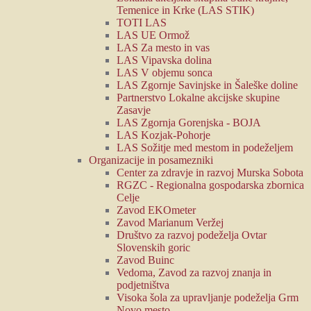
Temenice in Krke (LAS STIK)
TOTI LAS
LAS UE Ormož
LAS Za mesto in vas
LAS Vipavska dolina
LAS V objemu sonca
LAS Zgornje Savinjske in Šaleške doline
Partnerstvo Lokalne akcijske skupine
Zasavje
LAS Zgornja Gorenjska - BOJA
LAS Kozjak-Pohorje
LAS Sožitje med mestom in podeželjem
Organizacije in posamezniki
Center za zdravje in razvoj Murska Sobota
RGZC - Regionalna gospodarska zbornica
Celje
Zavod EKOmeter
Zavod Marianum Veržej
Društvo za razvoj podeželja Ovtar
Slovenskih goric
Zavod Buinc
Vedoma, Zavod za razvoj znanja in
podjetništva
Visoka šola za upravljanje podeželja Grm
Novo mesto