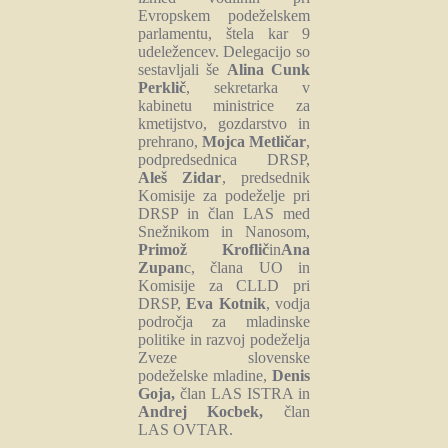
Evropskem podeželskem
parlamentu, štela kar 9
udeležencev. Delegacijo so
sestavljali še
Alina Cunk
Perklič
, sekretarka v
kabinetu ministrice za
kmetijstvo, gozdarstvo in
prehrano,
Mojca Metličar
,
podpredsednica DRSP,
Aleš Zidar
, predsednik
Komisije za podeželje pri
DRSP in član LAS med
Snežnikom in Nanosom,
Primož Kroflič
in
Ana
Zupan
c, člana UO in
Komisije za CLLD pri
DRSP,
Eva Kotnik
, vodja
področja za mladinske
politike in razvoj podeželja
Zveze slovenske
podeželske mladine,
Denis
Goja,
član LAS ISTRA in
Andrej Kocbek,
član
LAS OVTAR.