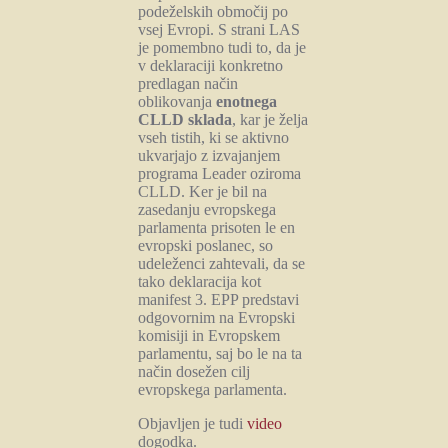
podeželskih območij po
vsej Evropi. S strani LAS
je pomembno tudi to, da je
v deklaraciji konkretno
predlagan način
oblikovanja
enotnega
CLLD sklada
, kar je želja
vseh tistih, ki se aktivno
ukvarjajo z izvajanjem
programa Leader oziroma
CLLD. Ker je bil na
zasedanju evropskega
parlamenta prisoten le en
evropski poslanec, so
udeleženci zahtevali, da se
tako deklaracija kot
manifest 3. EPP predstavi
odgovornim na Evropski
komisiji in Evropskem
parlamentu, saj bo le na ta
način dosežen cilj
evropskega parlamenta.
Objavljen je tudi
video
dogodka.