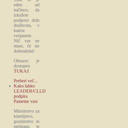
eden od
načinov, da
izkažete
podporo delu
društvom, v
katera
verjamete.
Nič vas ne
stane, če ste
dobrodelni!
Obrazec je
dostopen
TUKAJ
.
Preberi več...
Kako lahko
LEADER/CLLD
podpira
Pametne vasi
Ministrstvo za
kmetijstvo,
gozdarstvo in
prehrano je