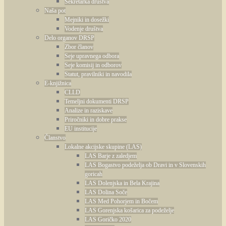
Sekretarka društva
Naša pot
Mejniki in dosežki
Vodenje društva
Delo organov DRSP
Zbor članov
Seje upravnega odbora
Seje komisij in odborov
Statut, pravilniki in navodila
E-knjižnica
CLLD
Temeljni dokumenti DRSP
Analize in raziskave
Priročniki in dobre prakse
EU institucije
Članstvo
Lokalne akcijske skupine (LAS)
LAS Barje z zaledjem
LAS Bogastvo podeželja ob Dravi in v Slovenskih
goricah
LAS Dolenjska in Bela Krajina
LAS Dolina Soče
LAS Med Pohorjem in Bočem
LAS Gorenjska košarica za podeželje
LAS Goričko 2020