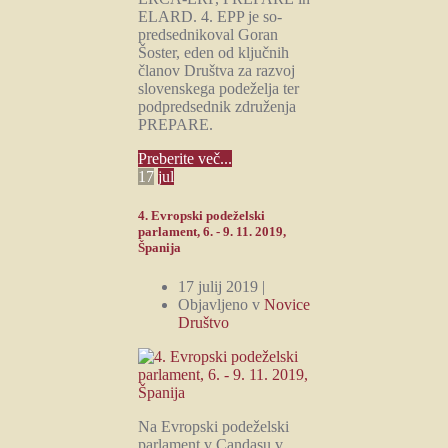
ELARD. 4. EPP je so-
predsednikoval Goran
Šoster, eden od ključnih
članov Društva za razvoj
slovenskega podeželja ter
podpredsednik združenja
PREPARE.
Preberite več...
17
jul
4. Evropski podeželski
parlament, 6. - 9. 11. 2019,
Španija
17 julij 2019 |
Objavljeno v
Novice
Društvo
Na Evropski podeželski
parlament v Candasu v