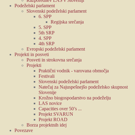
Razporeditev LAS v Sloveniji
Podeželski parlament
Slovenski podeželski parlament
6. SPP
Regijska srečanja
5. SPP
5th SRP
4. SPP
4th SRP
Evropski podeželski parlament
Projekti in posveti
Posveti in strokovna srečanja
Projekti
Praktični vodnik - varovana območja
Festivali
Slovenski podeželski parlament
Natečaj za Najuspešnejšo podeželsko skupnost
Slovenije
Krožno biogospodarstvo na podeželju
LAS novice
Capacities over 50’s ...
Projekt SVARUN
Projekt ROAD
Borza projektnih idej
Povezave