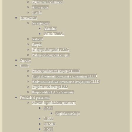
Prijava na LAS novice
Arhiv novic
Glasila
Napovednik
Ne spreglejte
Aktualno
Aktualno LAS
Natečaji
Razpisi
Prihajajoči dogodki v SLO
Prihajajoči dogodki v tujini
Zgodbe
CLLD
Pravne podlage za izvajanje CLLD
Drugi dokumenti povezani z izvajanjem CLLD
Aktivnosti društva povezane z izvajanjem CLLD
Projekti sodelovanja LAS
Razporeditev LAS v Sloveniji
Podeželski parlament
Slovenski podeželski parlament
6. SPP
Regijska srečanja
5. SPP
5th SRP
4. SPP