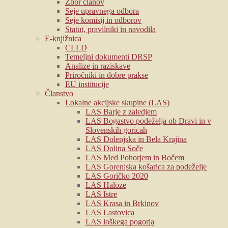
Zbor članov
Seje upravnega odbora
Seje komisij in odborov
Statut, pravilniki in navodila
E-knjižnica
CLLD
Temeljni dokumenti DRSP
Analize in raziskave
Priročniki in dobre prakse
EU institucije
Članstvo
Lokalne akcijske skupine (LAS)
LAS Barje z zaledjem
LAS Bogastvo podeželja ob Dravi in v
Slovenskih goricah
LAS Dolenjska in Bela Krajina
LAS Dolina Soče
LAS Med Pohorjem in Bočem
LAS Gorenjska košarica za podeželje
LAS Goričko 2020
LAS Haloze
LAS Istre
LAS Krasa in Brkinov
LAS Lastovica
LAS loškega pogorja