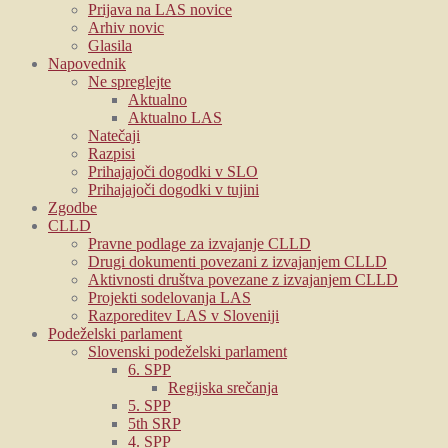
Prijava na LAS novice
Arhiv novic
Glasila
Napovednik
Ne spreglejte
Aktualno
Aktualno LAS
Natečaji
Razpisi
Prihajajoči dogodki v SLO
Prihajajoči dogodki v tujini
Zgodbe
CLLD
Pravne podlage za izvajanje CLLD
Drugi dokumenti povezani z izvajanjem CLLD
Aktivnosti društva povezane z izvajanjem CLLD
Projekti sodelovanja LAS
Razporeditev LAS v Sloveniji
Podeželski parlament
Slovenski podeželski parlament
6. SPP
Regijska srečanja
5. SPP
5th SRP
4. SPP