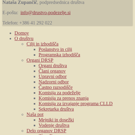
Nataša Zupančič
, podpredsednica društva
E-pošta:
info@drustvo-podezelje.si
Telefon: +386 41 292 022
Domov
O društvu
Cilji in izhodišča
Poslanstvo in cilji
Programska izhodišča
Organi DRSP
Organi društva
Člani organov
Upravni odbor
Nadzorni odbor
Častno razsodišče
Komisija za podeželje
Komisija za prenos znanja
Komisija za izvajanje programa CLLD
Sekretarka društva
Naša pot
Mejniki in dosežki
Vodenje društva
Delo organov DRSP