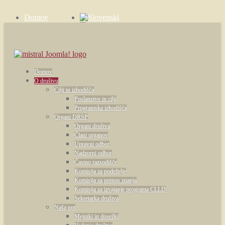
Domov
Zgodbe
Kontakt
Domov
O društvu
Cilji in izhodišča
Poslanstvo in cilji
Programska izhodišča
Organi DRSP
Organi društva
Člani organov
Upravni odbor
Nadzorni odbor
Častno razsodišče
Komisija za podeželje
Komisija za prenos znanja
Komisija za izvajanje programa CLLD
Sekretarka društva
Naša pot
Mejniki in dosežki