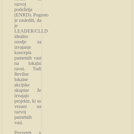
razvoj
podeželja
(ENRD). Pogosto
je zaslediti, da
je
LEADER/CLLD
idealno
orodje za
izvajanje
koncepta
pametnih vasi
na lokalni
ravni. Tudi
številne
lokalne
akcijske
skupine že
izvajajo
projekte, ki so
vezani na
razvoj
pametnih
vasi.
Povzetek v