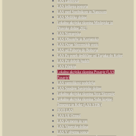
LAS Lastovica
LAS loškega pogorja
LAS med Snežnikom in Nanosom
LAS Mežiške doline
Lokalna akcijska skupina Mislinjske in
Dravske doline 2027
LAS Notranjska
LAS Obsotelje in Kozjansko
LAS Ovtar Slovenskih goric
LAS od Pohorja do Bohorja
LAS Po poteh dediščine od Turjaka do Kolpe
LAS Pri dobrih ljudeh
LAS Prlekija
Lokalna akcijska skupina Posavje (LAS
Posavje)
LAS raznolikost podeželja
LAS Spodnje Savinjske doline
Lokalna akcijska skupina Srce Slovenije
Lokalna akcijska skupina Suhe krajine,
Temenice in Krke (LAS STIK)
TOTI LAS
LAS UE Ormož
LAS Za mesto in vas
LAS Vipavska dolina
LAS V objemu sonca