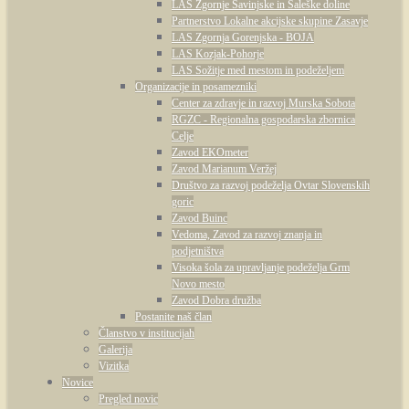
LAS Zgornje Savinjske in Šaleške doline
Partnerstvo Lokalne akcijske skupine Zasavje
LAS Zgornja Gorenjska - BOJA
LAS Kozjak-Pohorje
LAS Sožitje med mestom in podeželjem
Organizacije in posamezniki
Center za zdravje in razvoj Murska Sobota
RGZC - Regionalna gospodarska zbornica
Celje
Zavod EKOmeter
Zavod Marianum Veržej
Društvo za razvoj podeželja Ovtar Slovenskih
goric
Zavod Buinc
Vedoma, Zavod za razvoj znanja in
podjetništva
Visoka šola za upravljanje podeželja Grm
Novo mesto
Zavod Dobra družba
Postanite naš član
Članstvo v institucijah
Galerija
Vizitka
Novice
Pregled novic