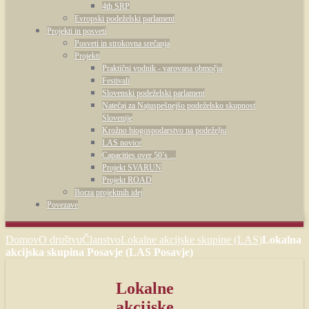
4th SRP
Evropski podeželski parlament
Projekti in posveti
Posveti in strokovna srečanja
Projekti
Praktični vodnik - varovana območja
Festivali
Slovenski podeželski parlament
Natečaj za Najuspešnejšo podeželsko skupnost
Slovenije
Krožno biogospodarstvo na podeželju
LAS novice
Capacities over 50’s ...
Projekt SVARUN
Projekt ROAD
Borza projektnih idej
Povezave
Domov
O društvu
Članstvo
Lokalne akcijske skupine (LAS)
Lokalna
akcijska skupina Posavje (LAS Posavje)
Lokalne
akcijske