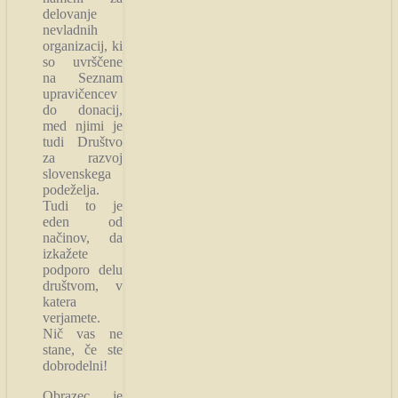
delovanje
nevladnih
organizacij, ki
so uvrščene
na Seznam
upravičencev
do donacij,
med njimi je
tudi Društvo
za razvoj
slovenskega
podeželja.
Tudi to je
eden od
načinov, da
izkažete
podporo delu
društvom, v
katera
verjamete.
Nič vas ne
stane, če ste
dobrodelni!
Obrazec je