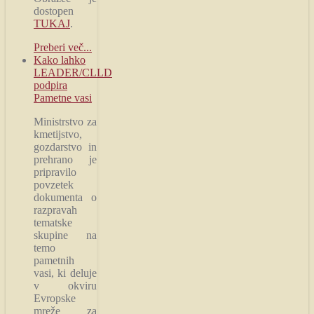
dostopen
TUKAJ
.
Preberi več...
Kako lahko
LEADER/CLLD
podpira
Pametne vasi
Ministrstvo za
kmetijstvo,
gozdarstvo in
prehrano je
pripravilo
povzetek
dokumenta o
razpravah
tematske
skupine na
temo
pametnih
vasi, ki deluje
v okviru
Evropske
mreže za