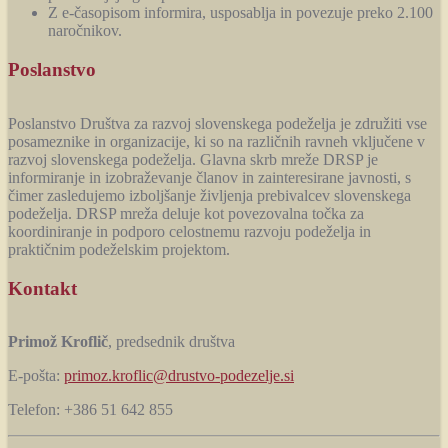
Z e-časopisom informira, usposablja in povezuje preko 2.100
naročnikov.
Poslanstvo
Poslanstvo Društva za razvoj slovenskega podeželja je združiti vse
posameznike in organizacije, ki so na različnih ravneh vključene v
razvoj slovenskega podeželja. Glavna skrb mreže DRSP je
informiranje in izobraževanje članov in zainteresirane javnosti, s
čimer zasledujemo izboljšanje življenja prebivalcev slovenskega
podeželja. DRSP mreža deluje kot povezovalna točka za
koordiniranje in podporo celostnemu razvoju podeželja in
praktičnim podeželskim projektom.
Kontakt
Primož Kroflič
, predsednik društva
E-pošta:
primoz.kroflic@drustvo-podezelje.si
Telefon: +386 51 642 855