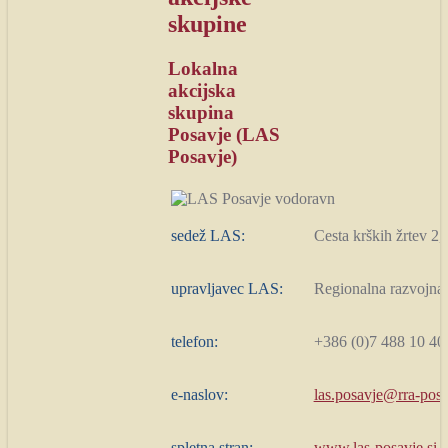
skupine
Lokalna
akcijska
skupina
Posavje (LAS
Posavje)
sedež LAS:
Cesta krških žrtev 2
upravljavec LAS:
Regionalna razvojna 
telefon:
+386 (0)7 488 10 40
e-naslov:
las.posavje@rra-posa
spletna stran:
www.las-posavje.si