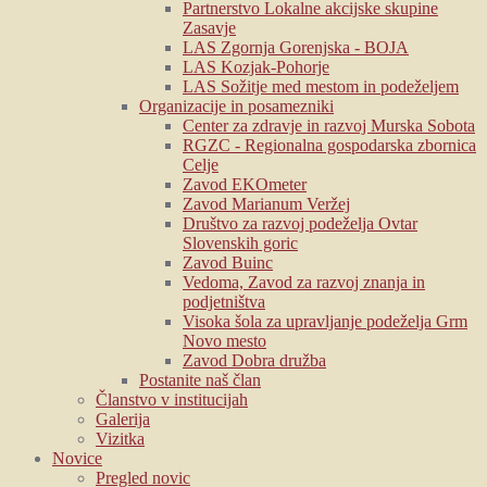
Partnerstvo Lokalne akcijske skupine
Zasavje
LAS Zgornja Gorenjska - BOJA
LAS Kozjak-Pohorje
LAS Sožitje med mestom in podeželjem
Organizacije in posamezniki
Center za zdravje in razvoj Murska Sobota
RGZC - Regionalna gospodarska zbornica
Celje
Zavod EKOmeter
Zavod Marianum Veržej
Društvo za razvoj podeželja Ovtar
Slovenskih goric
Zavod Buinc
Vedoma, Zavod za razvoj znanja in
podjetništva
Visoka šola za upravljanje podeželja Grm
Novo mesto
Zavod Dobra družba
Postanite naš član
Članstvo v institucijah
Galerija
Vizitka
Novice
Pregled novic