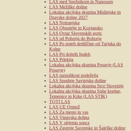
LAS med Snežnikom in Nanosom
LAS Mežiške doline
Lokalna akcijska skupina Mislinjske in
Dravske doline 2027
LAS Notranjska
LAS Obsotelje in Kozjansko
LAS Ovtar Slovenskih goric
LAS od Pohorja do Bohorja
LAS Po poteh dediščine od Turjaka do
Kolpe
LAS Pri dobrih ljudeh
LAS Prlekija
Lokalna akcijska skupina Posavje (LAS
Posavje)
LAS raznolikost podeželja
LAS Spodnje Savinjske doline
Lokalna akcijska skupina Srce Slovenije
Lokalna akcijska skupina Suhe krajine,
Temenice in Krke (LAS STIK)
TOTI LAS
LAS UE Ormož
LAS Za mesto in vas
LAS Vipavska dolina
LAS V objemu sonca
LAS Zgornje Savinjske in Šaleške doline