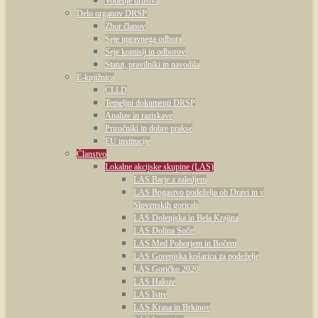
Vodenje društva
Delo organov DRSP
Zbor članov
Seje upravnega odbora
Seje komisij in odborov
Statut, pravilniki in navodila
E-knjižnica
CLLD
Temeljni dokumenti DRSP
Analize in raziskave
Priročniki in dobre prakse
EU institucije
Članstvo
Lokalne akcijske skupine (LAS)
LAS Barje z zaledjem
LAS Bogastvo podeželja ob Dravi in v
Slovenskih goricah
LAS Dolenjska in Bela Krajina
LAS Dolina Soče
LAS Med Pohorjem in Bočem
LAS Gorenjska košarica za podeželje
LAS Goričko 2020
LAS Haloze
LAS Istre
LAS Krasa in Brkinov