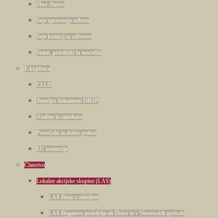
Zbor članov
Seje upravnega odbora
Seje komisij in odborov
Statut, pravilniki in navodila
E-knjižnica
CLLD
Temeljni dokumenti DRSP
Analize in raziskave
Priročniki in dobre prakse
EU institucije
Članstvo
Lokalne akcijske skupine (LAS)
LAS Barje z zaledjem
LAS Bogastvo podeželja ob Dravi in v Slovenskih goricah