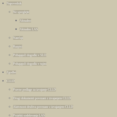
Napovednik
Ne spreglejte
Aktualno
Aktualno LAS
Natečaji
Razpisi
Prihajajoči dogodki v SLO
Prihajajoči dogodki v tujini
Zgodbe
CLLD
Pravne podlage za izvajanje CLLD
Drugi dokumenti povezani z izvajanjem CLLD
Aktivnosti društva povezane z izvajanjem CLLD
Projekti sodelovanja LAS