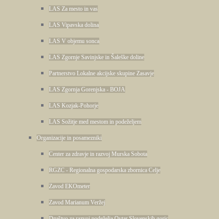
LAS Za mesto in vas
LAS Vipavska dolina
LAS V objemu sonca
LAS Zgornje Savinjske in Šaleške doline
Partnerstvo Lokalne akcijske skupine Zasavje
LAS Zgornja Gorenjska - BOJA
LAS Kozjak-Pohorje
LAS Sožitje med mestom in podeželjem
Organizacije in posamezniki
Center za zdravje in razvoj Murska Sobota
RGZC - Regionalna gospodarska zbornica Celje
Zavod EKOmeter
Zavod Marianum Veržej
Društvo za razvoj podeželja Ovtar Slovenskih goric