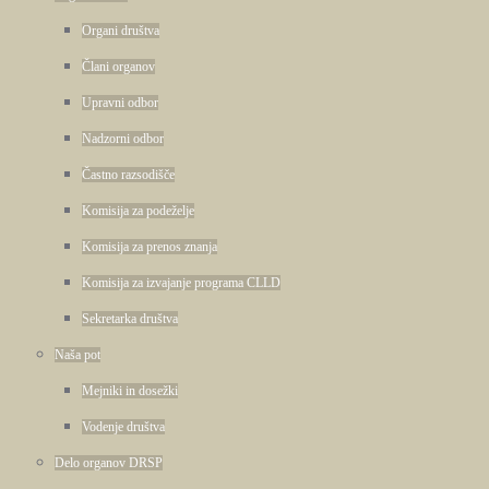
Organi društva
Člani organov
Upravni odbor
Nadzorni odbor
Častno razsodišče
Komisija za podeželje
Komisija za prenos znanja
Komisija za izvajanje programa CLLD
Sekretarka društva
Naša pot
Mejniki in dosežki
Vodenje društva
Delo organov DRSP