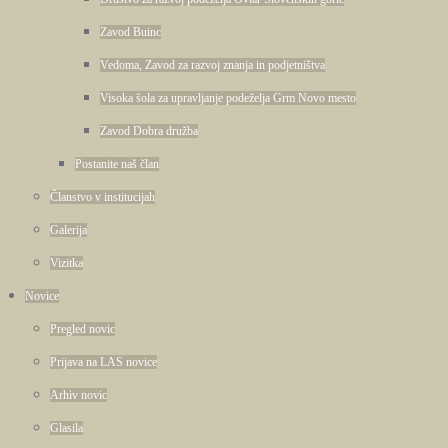
Zavod Buinc
Vedoma, Zavod za razvoj znanja in podjetništva
Visoka šola za upravljanje podeželja Grm Novo mesto
Zavod Dobra družba
Postanite naš član
Članstvo v institucijah
Galerija
Vizitka
Novice
Pregled novic
Prijava na LAS novice
Arhiv novic
Glasila