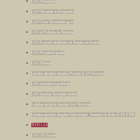
LAS Notranjska
LAS Obsotelje in Kozjansko
LAS Ovtar Slovenskih goric
LAS od Pohorja do Bohorja
LAS Po poteh dediščine od Turjaka do Kolpe
LAS Pri dobrih ljudeh
LAS Prlekija
Lokalna akcijska skupina Posavje (LAS Posavje)
LAS raznolikost podeželja
LAS Spodnje Savinjske doline
Lokalna akcijska skupina Srce Slovenije
Lokalna akcijska skupina Suhe krajine, Temenice in Krke (LAS STIK)
TOTI LAS
LAS UE Ormož