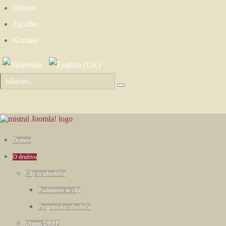
Domov
Zgodbe
Kontakt
Domov
O društvu
Cilji in izhodišča
Poslanstvo in cilji
Programska izhodišča
Organi DRSP