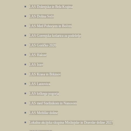
LAS Dolenjska in Bela Krajina
LAS Dolina Soče
LAS Med Pohorjem in Bočem
LAS Gorenjska košarica za podeželje
LAS Goričko 2020
LAS Haloze
LAS Istre
LAS Krasa in Brkinov
LAS Lastovica
LAS loškega pogorja
LAS med Snežnikom in Nanosom
LAS Mežiške doline
Lokalna akcijska skupina Mislinjske in Dravske doline 2027