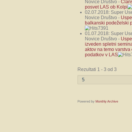
Novice Društvo
-
Član
posvet LAS ob Kolpi
02.07.2018:
Super Us
Novice Društvo
-
Uspe
balkanski podeželski 
7391
01.07.2018:
Super Us
Novice Društvo
-
Uspe
izveden spletni semina
aktov na temo varstva
podatkov v LAS
Rezultati 1 - 3 od 3
Powered by
Monthly Archive