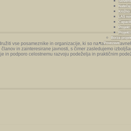
Slovens
Natečaj
Krožno 
LAS no
Capaciti
Projek
Projek
Borza projek
užiti vse posameznike in organizacije, ki so na različnih ravn
Povezave
članov in zainteresirane javnosti, s čimer zasledujemo izboljša
je in podporo celostnemu razvoju podeželja in praktičnim pode