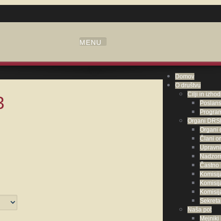
Domov
O društvu
Cilji in izho
3
Poslanst
Program
Organi DRS
Organi 
Člani o
Upravni
Nadzorn
Častno 
Komisij
Komisij
Komisij
Sekreta
Naša pot
Mejniki