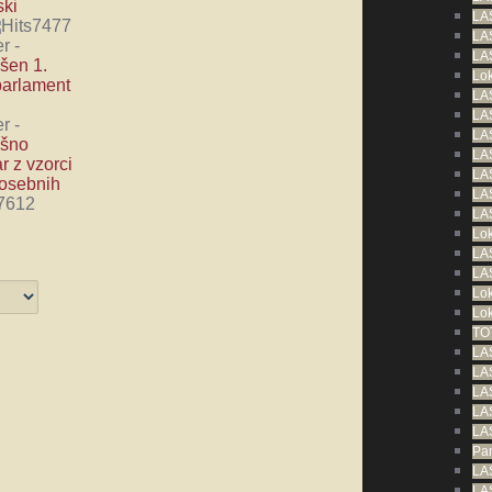
ski
LAS
7477
LA
er
-
LAS
šen 1.
Lok
parlament
LA
LAS
er
-
LAS
šno
LAS
r z vzorci
LAS
 osebnih
LAS
7612
LAS
Lok
LAS
LAS
Lok
Lok
TO
LA
LAS
LAS
LA
LAS
Par
LAS
LA