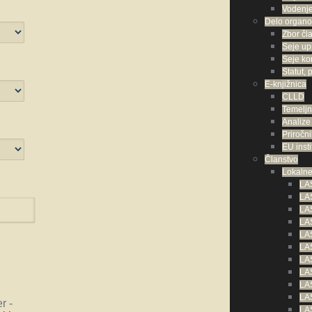
Vodenje
Delo organ
Zbor čl
Seje up
Seje ko
Statut, 
E-knjižnica
CLLD
Temelj
Analize
Priročni
EU insti
Članstvo
Lokalne
LAS
LAS
LAS
LA
LA
LAS
LA
LA
LAS
LAS
er
-
LAS