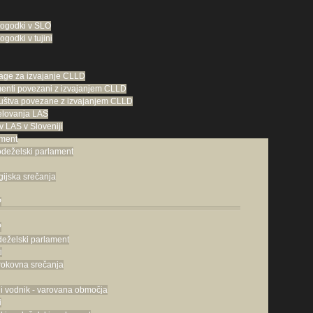
dogodki v SLO
ogodki v tujini
age za izvajanje CLLD
enti povezani z izvajanjem CLLD
društva povezane z izvajanjem CLLD
delovanja LAS
 LAS v Sloveniji
ament
odeželski parlament
ijska srečanja
P
P
deželski parlament
i
trokovna srečanja
ni vodnik - varovana območja
i