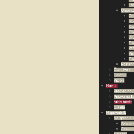
LAS
Organiz
Cen
RGZ
Za
Za
Dru
Za
Ved
Vis
Za
Postani
Članstvo v in
Galerija
Vizitka
Novice
Pregled nov
Prijava na 
Arhiv novic
Glasila
Napovednik
Ne spreglejt
Aktualn
Aktual