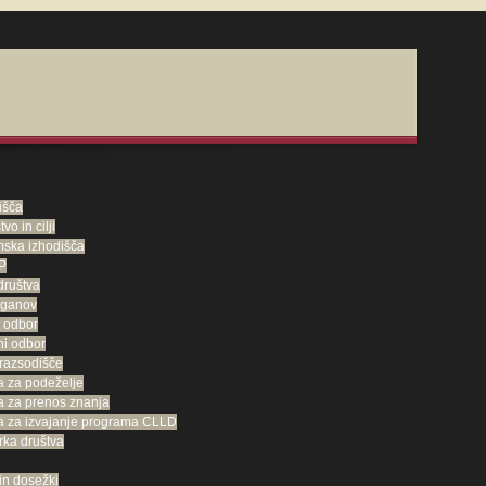
dišča
vo in cilji
ska izhodišča
P
društva
rganov
 odbor
i odbor
razsodišče
a za podeželje
a za prenos znanja
a za izvajanje programa CLLD
rka društva
 in dosežki