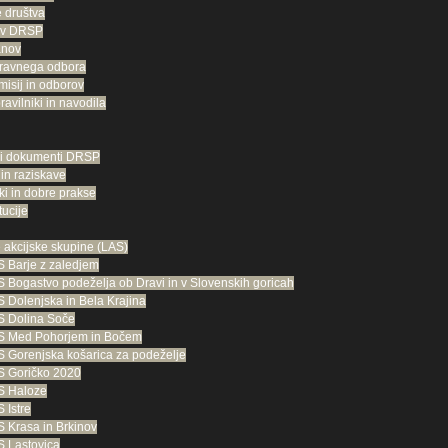
 društva
ov DRSP
anov
ravnega odbora
misij in odborov
pravilniki in navodila
ni dokumenti DRSP
 in raziskave
ki in dobre prakse
tucije
 akcijske skupine (LAS)
 Barje z zaledjem
 Bogastvo podeželja ob Dravi in v Slovenskih goricah
 Dolenjska in Bela Krajina
S Dolina Soče
S Med Pohorjem in Bočem
 Gorenjska košarica za podeželje
S Goričko 2020
S Haloze
 Istre
 Krasa in Brkinov
 Lastovica