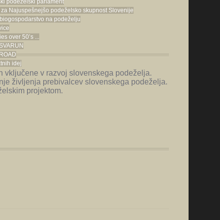
ki podeželski parlament
 za Najuspešnejšo podeželsko skupnost Slovenije
biogospodarstvo na podeželju
vice
es over 50’s ...
t SVARUN
t ROAD
tnih idej
eh vključene v razvoj slovenskega podeželja.
nje življenja prebivalcev slovenskega podeželja.
želskim projektom.