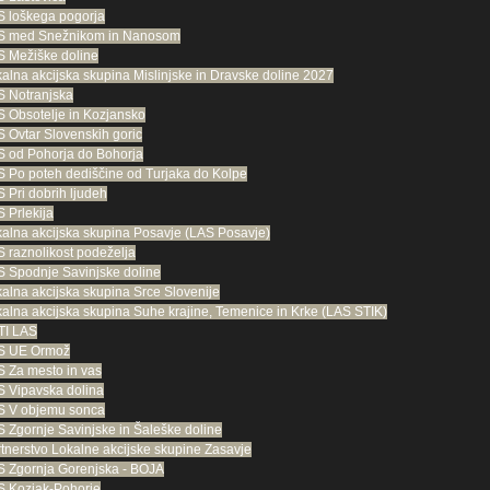
 loškega pogorja
S med Snežnikom in Nanosom
 Mežiške doline
alna akcijska skupina Mislinjske in Dravske doline 2027
S Notranjska
 Obsotelje in Kozjansko
 Ovtar Slovenskih goric
 od Pohorja do Bohorja
 Po poteh dediščine od Turjaka do Kolpe
 Pri dobrih ljudeh
 Prlekija
alna akcijska skupina Posavje (LAS Posavje)
 raznolikost podeželja
 Spodnje Savinjske doline
alna akcijska skupina Srce Slovenije
alna akcijska skupina Suhe krajine, Temenice in Krke (LAS STIK)
TI LAS
S UE Ormož
 Za mesto in vas
 Vipavska dolina
S V objemu sonca
 Zgornje Savinjske in Šaleške doline
tnerstvo Lokalne akcijske skupine Zasavje
 Zgornja Gorenjska - BOJA
S Kozjak-Pohorje