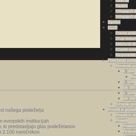
Natečaji
Razpisi
Prihajajoči 
Prihajajoči d
Zgodbe
CLLD
Pravne podl
Drugi dokum
Aktivnosti 
Projekti so
Razporeditev
Podeželski parl
Slovenski p
6. SPP
Reg
5. SPP
5th SR
4. SPP
4th SR
Evropski po
ost našega podeželja
Projekti in posvet
Posveti in s
n evropskih institucijah
Projekti
, ki predstavljajo glas podeželanov
Praktič
o 2.100 naročnikov.
Festival