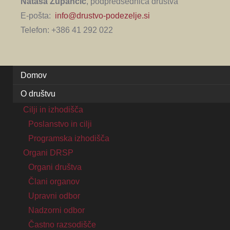
Nataša Zupančič
, podpredsednica društva
E-pošta:
info@drustvo-podezelje.si
Telefon: +386 41 292 022
Domov
O društvu
Cilji in izhodišča
Poslanstvo in cilji
Programska izhodišča
Organi DRSP
Organi društva
Člani organov
Upravni odbor
Nadzorni odbor
Častno razsodišče