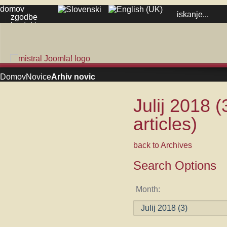
domov
zgodbe
kontakt
Domov
Novice
Arhiv novic
Julij 2018
(
articles)
back to Archives
Search Options
Month: