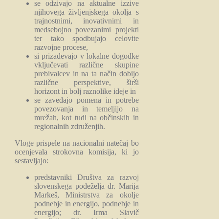
se odzivajo na aktualne izzive
njihovega življenjskega okolja s
trajnostnimi, inovativnimi in
medsebojno povezanimi projekti
ter tako spodbujajo celovite
razvojne procese,
si prizadevajo v lokalne dogodke
vključevati različne skupine
prebivalcev in na ta način dobijo
različne perspektive, širši
horizont in bolj raznolike ideje in
se zavedajo pomena in potrebe
povezovanja in temeljijo na
mrežah, kot tudi na občinskih in
regionalnih združenjih.
Vloge prispele na nacionalni natečaj bo
ocenjevala strokovna komisija, ki jo
sestavljajo:
predstavniki Društva za razvoj
slovenskega podeželja dr. Marija
Markeš, Ministrstva za okolje
podnebje in energijo, podnebje in
energijo; dr. Irma Slavič