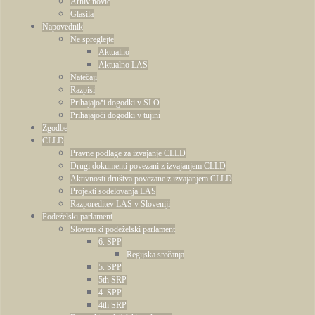
Arhiv novic
Glasila
Napovednik
Ne spreglejte
Aktualno
Aktualno LAS
Natečaji
Razpisi
Prihajajoči dogodki v SLO
Prihajajoči dogodki v tujini
Zgodbe
CLLD
Pravne podlage za izvajanje CLLD
Drugi dokumenti povezani z izvajanjem CLLD
Aktivnosti društva povezane z izvajanjem CLLD
Projekti sodelovanja LAS
Razporeditev LAS v Sloveniji
Podeželski parlament
Slovenski podeželski parlament
6. SPP
Regijska srečanja
5. SPP
5th SRP
4. SPP
4th SRP