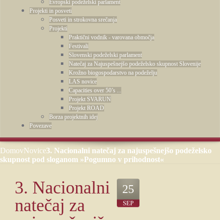
Evropski podeželski parlament
Projekti in posveti
Posveti in strokovna srečanja
Projekti
Praktični vodnik - varovana območja
Festivali
Slovenski podeželski parlament
Natečaj za Najuspešnejšo podeželsko skupnost Slovenije
Krožno biogospodarstvo na podeželju
LAS novice
Capacities over 50’s ...
Projekt SVARUN
Projekt ROAD
Borza projektnih idej
Povezave
Domov
Novice
3. Nacionalni natečaj za najuspešnejšo podeželsko
skupnost pod sloganom »Pogumno v prihodnost«
3. Nacionalni
25
natečaj za
SEP