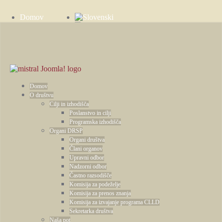
Domov
Zgodbe
Kontakt
Domov
O društvu
Cilji in izhodišča
Poslanstvo in cilji
Programska izhodišča
Organi DRSP
Organi društva
Člani organov
Upravni odbor
Nadzorni odbor
Častno razsodišče
Komisija za podeželje
Komisija za prenos znanja
Komisija za izvajanje programa CLLD
Sekretarka društva
Naša pot