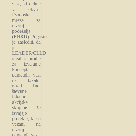
vasi, ki deluje
v okviru
Evropske
mreže za
razvoj
podeželja
(ENRD). Pogosto
je zaslediti, da
je
LEADER/CLLD
idealno orodje
za izvajanje
koncepta
pametnih vasi
na lokalni
ravni. Tudi
številne
lokalne
akcijske
skupine že
izvajajo
projekte, ki so
vezani na
razvoj
pametnih vasi.