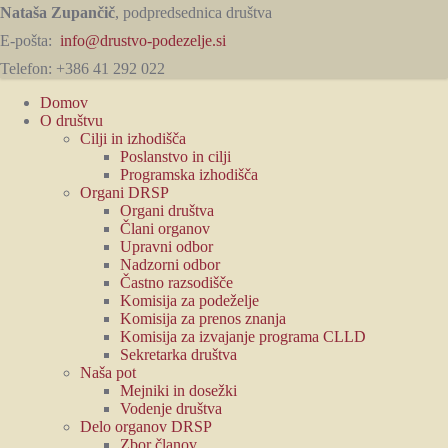
Nataša Zupančič
, podpredsednica društva
E-pošta:
info@drustvo-podezelje.si
Telefon: +386 41 292 022
Domov
O društvu
Cilji in izhodišča
Poslanstvo in cilji
Programska izhodišča
Organi DRSP
Organi društva
Člani organov
Upravni odbor
Nadzorni odbor
Častno razsodišče
Komisija za podeželje
Komisija za prenos znanja
Komisija za izvajanje programa CLLD
Sekretarka društva
Naša pot
Mejniki in dosežki
Vodenje društva
Delo organov DRSP
Zbor članov