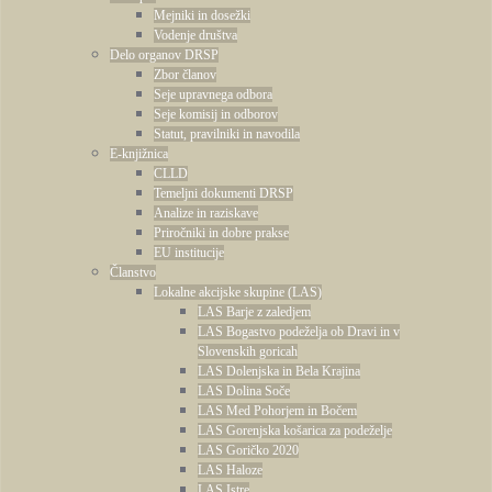
Mejniki in dosežki
Vodenje društva
Delo organov DRSP
Zbor članov
Seje upravnega odbora
Seje komisij in odborov
Statut, pravilniki in navodila
E-knjižnica
CLLD
Temeljni dokumenti DRSP
Analize in raziskave
Priročniki in dobre prakse
EU institucije
Članstvo
Lokalne akcijske skupine (LAS)
LAS Barje z zaledjem
LAS Bogastvo podeželja ob Dravi in v
Slovenskih goricah
LAS Dolenjska in Bela Krajina
LAS Dolina Soče
LAS Med Pohorjem in Bočem
LAS Gorenjska košarica za podeželje
LAS Goričko 2020
LAS Haloze
LAS Istre