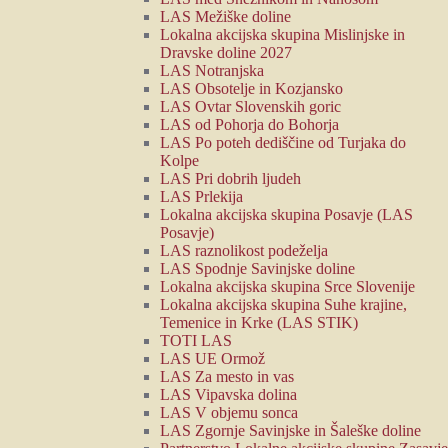
LAS Mežiške doline
Lokalna akcijska skupina Mislinjske in
Dravske doline 2027
LAS Notranjska
LAS Obsotelje in Kozjansko
LAS Ovtar Slovenskih goric
LAS od Pohorja do Bohorja
LAS Po poteh dediščine od Turjaka do
Kolpe
LAS Pri dobrih ljudeh
LAS Prlekija
Lokalna akcijska skupina Posavje (LAS
Posavje)
LAS raznolikost podeželja
LAS Spodnje Savinjske doline
Lokalna akcijska skupina Srce Slovenije
Lokalna akcijska skupina Suhe krajine,
Temenice in Krke (LAS STIK)
TOTI LAS
LAS UE Ormož
LAS Za mesto in vas
LAS Vipavska dolina
LAS V objemu sonca
LAS Zgornje Savinjske in Šaleške doline