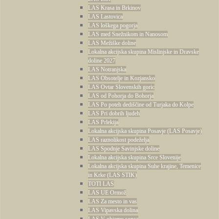
LAS Krasa in Brkinov
LAS Lastovica
LAS loškega pogorja
LAS med Snežnikom in Nanosom
LAS Mežiške doline
Lokalna akcijska skupina Mislinjske in Dravske
doline 2027
LAS Notranjska
LAS Obsotelje in Kozjansko
LAS Ovtar Slovenskih goric
LAS od Pohorja do Bohorja
LAS Po poteh dediščine od Turjaka do Kolpe
LAS Pri dobrih ljudeh
LAS Prlekija
Lokalna akcijska skupina Posavje (LAS Posavje)
LAS raznolikost podeželja
LAS Spodnje Savinjske doline
Lokalna akcijska skupina Srce Slovenije
Lokalna akcijska skupina Suhe krajine, Temenice
in Krke (LAS STIK)
TOTI LAS
LAS UE Ormož
LAS Za mesto in vas
LAS Vipavska dolina