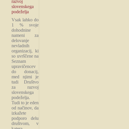
razvoj
slovenskega
podeželja
Vsak lahko do
1 % svoje
dohodnine
nameni za
delovanje
nevladnih
organizacij, ki
so uvrščene na
Seznam
upravičencev
do donacij,
med njimi je
tudi Društvo
za razvoj
slovenskega
podeželja.
Tudi to je eden
od načinov, da
izkažete
podporo delu
društvom, v
katera