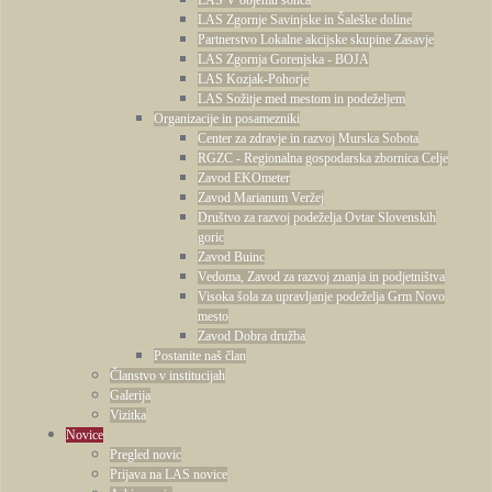
LAS V objemu sonca
LAS Zgornje Savinjske in Šaleške doline
Partnerstvo Lokalne akcijske skupine Zasavje
LAS Zgornja Gorenjska - BOJA
LAS Kozjak-Pohorje
LAS Sožitje med mestom in podeželjem
Organizacije in posamezniki
Center za zdravje in razvoj Murska Sobota
RGZC - Regionalna gospodarska zbornica Celje
Zavod EKOmeter
Zavod Marianum Veržej
Društvo za razvoj podeželja Ovtar Slovenskih
goric
Zavod Buinc
Vedoma, Zavod za razvoj znanja in podjetništva
Visoka šola za upravljanje podeželja Grm Novo
mesto
Zavod Dobra družba
Postanite naš član
Članstvo v institucijah
Galerija
Vizitka
Novice
Pregled novic
Prijava na LAS novice