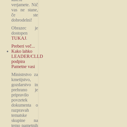
verjamete. Nič
vas ne stane,
če ste
dobrodelni!
Obrazec je
dostopen
TUKAJ
.
Preberi več...
Kako lahko
LEADER/CLLD
podpira
Pametne vasi
Ministrstvo za
kmetijstvo,
gozdarstvo in
prehrano je
pripravilo
povzetek
dokumenta o
razpravah
tematske
skupine na
temo pametnih