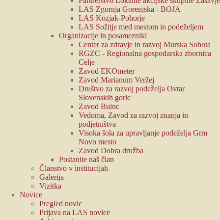
Partnerstvo Lokalne akcijske skupine Zasavje
LAS Zgornja Gorenjska - BOJA
LAS Kozjak-Pohorje
LAS Sožitje med mestom in podeželjem
Organizacije in posamezniki
Center za zdravje in razvoj Murska Sobota
RGZC - Regionalna gospodarska zbornica
Celje
Zavod EKOmeter
Zavod Marianum Veržej
Društvo za razvoj podeželja Ovtar
Slovenskih goric
Zavod Buinc
Vedoma, Zavod za razvoj znanja in
podjetništva
Visoka šola za upravljanje podeželja Grm
Novo mesto
Zavod Dobra družba
Postanite naš član
Članstvo v institucijah
Galerija
Vizitka
Novice
Pregled novic
Prijava na LAS novice