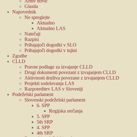
Arhiv novic
Glasila
Napovednik
Ne spreglejte
Aktualno
Aktualno LAS
Natečaji
Razpisi
Prihajajoči dogodki v SLO
Prihajajoči dogodki v tujini
Zgodbe
CLLD
Pravne podlage za izvajanje CLLD
Drugi dokumenti povezani z izvajanjem CLLD
Aktivnosti društva povezane z izvajanjem CLLD
Projekti sodelovanja LAS
Razporeditev LAS v Sloveniji
Podeželski parlament
Slovenski podeželski parlament
6. SPP
Regijska srečanja
5. SPP
5th SRP
4. SPP
4th SRP