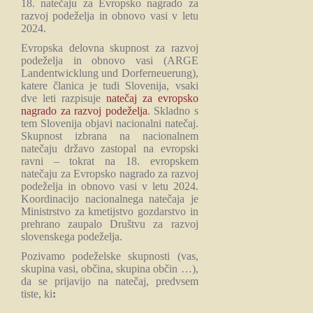
18. natečaju za Evropsko nagrado za
razvoj podeželja in obnovo vasi v letu
2024.
Evropska delovna skupnost za razvoj
podeželja in obnovo vasi (ARGE
Landentwicklung und Dorferneuerung),
katere članica je tudi Slovenija, vsaki
dve leti razpisuje
natečaj za evropsko
nagrado za razvoj podeželja
. Skladno s
tem Slovenija objavi nacionalni natečaj.
Skupnost izbrana na nacionalnem
natečaju državo zastopal na evropski
ravni – tokrat na 18. evropskem
natečaju za Evropsko nagrado za razvoj
podeželja in obnovo vasi v letu 2024.
Koordinacijo nacionalnega natečaja je
Ministrstvo za kmetijstvo gozdarstvo in
prehrano zaupalo Društvu za razvoj
slovenskega podeželja.
Pozivamo podeželske skupnosti (vas,
skupina vasi, občina, skupina občin …),
da se prijavijo na natečaj, predvsem
tiste, ki
: