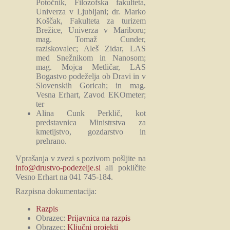
Potočnik, Filozofska fakulteta,
Univerza v Ljubljani; dr. Marko
Koščak, Fakulteta za turizem
Brežice, Univerza v Mariboru;
mag. Tomaž Cunder,
raziskovalec; Aleš Zidar, LAS
med Snežnikom in Nanosom;
mag. Mojca Metličar, LAS
Bogastvo podeželja ob Dravi in v
Slovenskih Goricah; in mag.
Vesna Erhart, Zavod EKOmeter;
ter
Alina Cunk Perklič, kot
predstavnica Ministrstva za
kmetijstvo, gozdarstvo in
prehrano.
Vprašanja v zvezi s pozivom pošljite na
info@drustvo-podezelje.si
ali pokličite
Vesno Erhart na 041 745-184.
Razpisna dokumentacija:
Razpis
Obrazec:
Prijavnica na razpis
Obrazec:
Ključni projekti