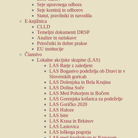
Seje upravnega odbora
Seje komisij in odborov
Statut, pravilniki in navodila
E-knjižnica
CLLD
Temeljni dokumenti DRSP
Analize in raziskave
Priročniki in dobre prakse
EU institucije
Članstvo
Lokalne akcijske skupine (LAS)
LAS Barje z zaledjem
LAS Bogastvo podeželja ob Dravi in v
Slovenskih goricah
LAS Dolenjska in Bela Krajina
LAS Dolina Soče
LAS Med Pohorjem in Bočem
LAS Gorenjska košarica za podeželje
LAS Goričko 2020
LAS Haloze
LAS Istre
LAS Krasa in Brkinov
LAS Lastovica
LAS loškega pogorja
LAS med Snežnikom in Nanosom