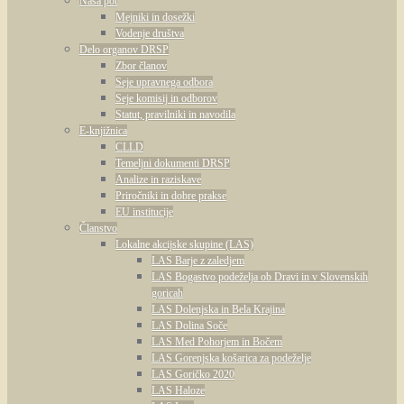
Naša pot
Mejniki in dosežki
Vodenje društva
Delo organov DRSP
Zbor članov
Seje upravnega odbora
Seje komisij in odborov
Statut, pravilniki in navodila
E-knjižnica
CLLD
Temeljni dokumenti DRSP
Analize in raziskave
Priročniki in dobre prakse
EU institucije
Članstvo
Lokalne akcijske skupine (LAS)
LAS Barje z zaledjem
LAS Bogastvo podeželja ob Dravi in v Slovenskih
goricah
LAS Dolenjska in Bela Krajina
LAS Dolina Soče
LAS Med Pohorjem in Bočem
LAS Gorenjska košarica za podeželje
LAS Goričko 2020
LAS Haloze