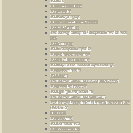
LAS Istre
LAS Krasa in Brkinov
LAS Lastovica
LAS loškega pogorja
LAS med Snežnikom in Nanosom
LAS Mežiške doline
Lokalna akcijska skupina Mislinjske in Dravske doline
2027
LAS Notranjska
LAS Obsotelje in Kozjansko
LAS Ovtar Slovenskih goric
LAS od Pohorja do Bohorja
LAS Po poteh dediščine od Turjaka do Kolpe
LAS Pri dobrih ljudeh
LAS Prlekija
Lokalna akcijska skupina Posavje (LAS Posavje)
LAS raznolikost podeželja
LAS Spodnje Savinjske doline
Lokalna akcijska skupina Srce Slovenije
Lokalna akcijska skupina Suhe krajine, Temenice in Krke
(LAS STIK)
TOTI LAS
LAS UE Ormož
LAS Za mesto in vas
LAS Vipavska dolina