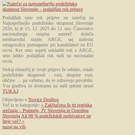
Podaljšali smo rok prijave na natečaj za
Najuspešnejšo podeželsko skupnost Slovenije
2026, ki je 15. 12. 2025 do 12. ure. Časovnico
nacionalnega razpisa namreč določa
mednarodni razpis ARGE, saj našemu
zmagovalcu pomagamo pri kandidaturi na EU
ravni. Ker smo uspeli uskladiti rok z ARGE,
smo lahko podaljšali rok tudi na nacionalni
ravni.
Nekaj območij je svoje prijave že oddalo, ostale
podeželske skupnosti - vasi, skupine vasi,
občine … pa vabimo, da se odzovejo povabilu.
Vsa gradiva so dostopna na naši spletni strani
TUKAJ
.
Objavljeno v
Novice Društvo
Več iz te kategorije:
« Zaključena še tri regijska
srečanja – Pomurje, JV Slovenija in Osrednja
Slovenija
Ali 90 % podeželskih prebivalcev ne
šteje več? »
nazaj na vrh