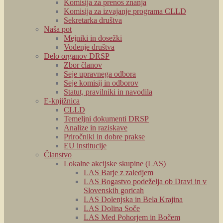
Komisija za prenos znanja
Komisija za izvajanje programa CLLD
Sekretarka društva
Naša pot
Mejniki in dosežki
Vodenje društva
Delo organov DRSP
Zbor članov
Seje upravnega odbora
Seje komisij in odborov
Statut, pravilniki in navodila
E-knjižnica
CLLD
Temeljni dokumenti DRSP
Analize in raziskave
Priročniki in dobre prakse
EU institucije
Članstvo
Lokalne akcijske skupine (LAS)
LAS Barje z zaledjem
LAS Bogastvo podeželja ob Dravi in v
Slovenskih goricah
LAS Dolenjska in Bela Krajina
LAS Dolina Soče
LAS Med Pohorjem in Bočem