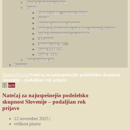
Posveti in strokovna srečanja
Projekti
Praktični vodnik - varovana območja
Festivali
Slovenski podeželski parlament
Natečaj za Najuspešnejšo podeželsko skupnost Slovenije
Krožno biogospodarstvo na podeželju
LAS novice
Capacities over 50’s ...
Projekt SVARUN
Projekt ROAD
Borza projektnih idej
Povezave
Domov
Novice
Natečaj za najuspešnejšo podeželsko skupnost
Slovenije – podaljšan rok prijave
12
nov
Natečaj za najuspešnejšo podeželsko
skupnost Slovenije – podaljšan rok
prijave
12 november 2025 |
velikost pisave