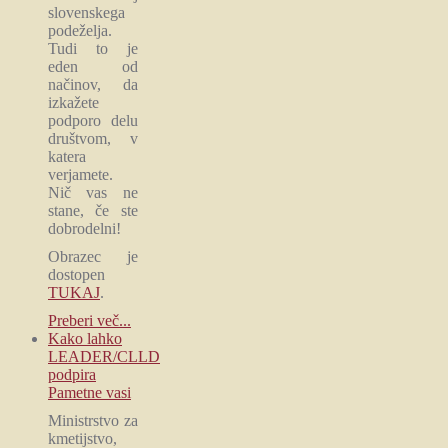
slovenskega
podeželja.
Tudi to je
eden od
načinov, da
izkažete
podporo delu
društvom, v
katera
verjamete.
Nič vas ne
stane, če ste
dobrodelni!
Obrazec je
dostopen
TUKAJ
.
Preberi več...
Kako lahko
LEADER/CLLD
podpira
Pametne vasi
Ministrstvo za
kmetijstvo,