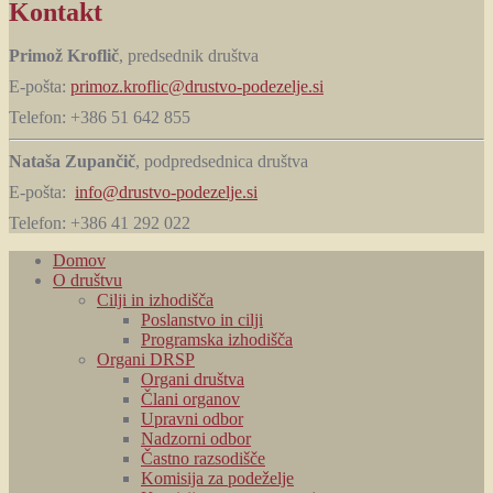
Kontakt
Primož Kroflič
, predsednik društva
E-pošta:
primoz.kroflic@drustvo-podezelje.si
Telefon: +386 51 642 855
Nataša Zupančič
, podpredsednica društva
E-pošta:
info@drustvo-podezelje.si
Telefon: +386 41 292 022
Domov
O društvu
Cilji in izhodišča
Poslanstvo in cilji
Programska izhodišča
Organi DRSP
Organi društva
Člani organov
Upravni odbor
Nadzorni odbor
Častno razsodišče
Komisija za podeželje