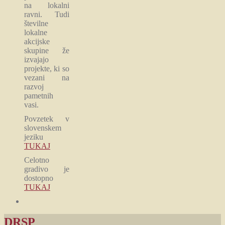
na lokalni
ravni. Tudi
številne
lokalne
akcijske
skupine že
izvajajo
projekte, ki so
vezani na
razvoj
pametnih
vasi.
Povzetek v
slovenskem
jeziku
TUKAJ
Celotno
gradivo je
dostopno
TUKAJ
DRSP