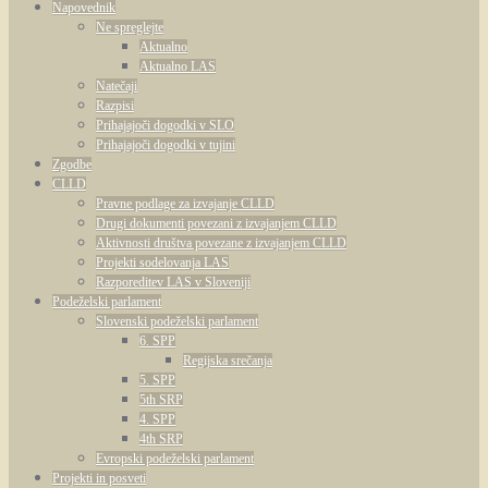
Napovednik
Ne spreglejte
Aktualno
Aktualno LAS
Natečaji
Razpisi
Prihajajoči dogodki v SLO
Prihajajoči dogodki v tujini
Zgodbe
CLLD
Pravne podlage za izvajanje CLLD
Drugi dokumenti povezani z izvajanjem CLLD
Aktivnosti društva povezane z izvajanjem CLLD
Projekti sodelovanja LAS
Razporeditev LAS v Sloveniji
Podeželski parlament
Slovenski podeželski parlament
6. SPP
Regijska srečanja
5. SPP
5th SRP
4. SPP
4th SRP
Evropski podeželski parlament
Projekti in posveti