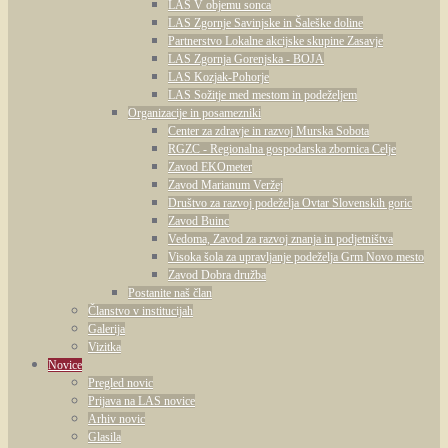
LAS V objemu sonca
LAS Zgornje Savinjske in Šaleške doline
Partnerstvo Lokalne akcijske skupine Zasavje
LAS Zgornja Gorenjska - BOJA
LAS Kozjak-Pohorje
LAS Sožitje med mestom in podeželjem
Organizacije in posamezniki
Center za zdravje in razvoj Murska Sobota
RGZC - Regionalna gospodarska zbornica Celje
Zavod EKOmeter
Zavod Marianum Veržej
Društvo za razvoj podeželja Ovtar Slovenskih goric
Zavod Buinc
Vedoma, Zavod za razvoj znanja in podjetništva
Visoka šola za upravljanje podeželja Grm Novo mesto
Zavod Dobra družba
Postanite naš član
Članstvo v institucijah
Galerija
Vizitka
Novice
Pregled novic
Prijava na LAS novice
Arhiv novic
Glasila