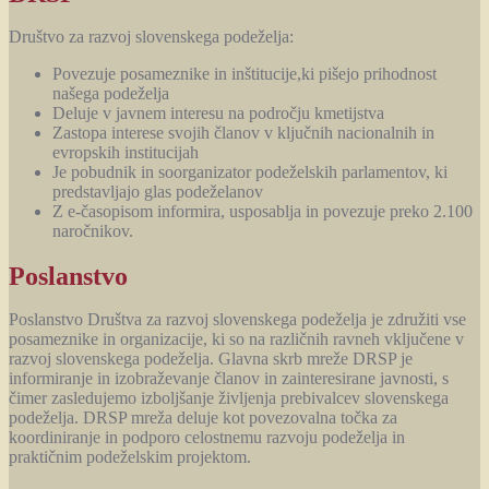
Društvo za razvoj slovenskega podeželja:
Povezuje posameznike in inštitucije,ki pišejo prihodnost
našega podeželja
Deluje v javnem interesu na področju kmetijstva
Zastopa interese svojih članov v ključnih nacionalnih in
evropskih institucijah
Je pobudnik in soorganizator podeželskih parlamentov, ki
predstavljajo glas podeželanov
Z e-časopisom informira, usposablja in povezuje preko 2.100
naročnikov.
Poslanstvo
Poslanstvo Društva za razvoj slovenskega podeželja je združiti vse
posameznike in organizacije, ki so na različnih ravneh vključene v
razvoj slovenskega podeželja. Glavna skrb mreže DRSP je
informiranje in izobraževanje članov in zainteresirane javnosti, s
čimer zasledujemo izboljšanje življenja prebivalcev slovenskega
podeželja. DRSP mreža deluje kot povezovalna točka za
koordiniranje in podporo celostnemu razvoju podeželja in
praktičnim podeželskim projektom.