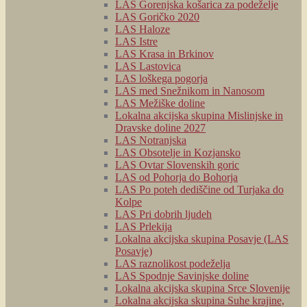
LAS Gorenjska košarica za podeželje
LAS Goričko 2020
LAS Haloze
LAS Istre
LAS Krasa in Brkinov
LAS Lastovica
LAS loškega pogorja
LAS med Snežnikom in Nanosom
LAS Mežiške doline
Lokalna akcijska skupina Mislinjske in
Dravske doline 2027
LAS Notranjska
LAS Obsotelje in Kozjansko
LAS Ovtar Slovenskih goric
LAS od Pohorja do Bohorja
LAS Po poteh dediščine od Turjaka do
Kolpe
LAS Pri dobrih ljudeh
LAS Prlekija
Lokalna akcijska skupina Posavje (LAS
Posavje)
LAS raznolikost podeželja
LAS Spodnje Savinjske doline
Lokalna akcijska skupina Srce Slovenije
Lokalna akcijska skupina Suhe krajine,