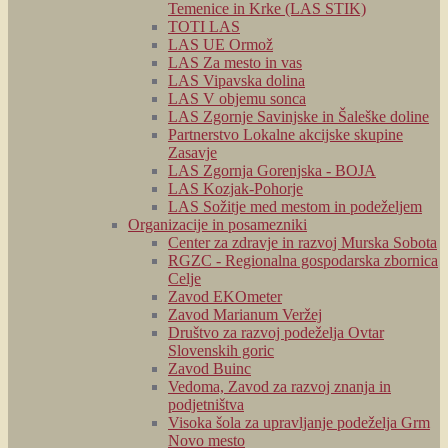
Temenice in Krke (LAS STIK)
TOTI LAS
LAS UE Ormož
LAS Za mesto in vas
LAS Vipavska dolina
LAS V objemu sonca
LAS Zgornje Savinjske in Šaleške doline
Partnerstvo Lokalne akcijske skupine
Zasavje
LAS Zgornja Gorenjska - BOJA
LAS Kozjak-Pohorje
LAS Sožitje med mestom in podeželjem
Organizacije in posamezniki
Center za zdravje in razvoj Murska Sobota
RGZC - Regionalna gospodarska zbornica
Celje
Zavod EKOmeter
Zavod Marianum Veržej
Društvo za razvoj podeželja Ovtar
Slovenskih goric
Zavod Buinc
Vedoma, Zavod za razvoj znanja in
podjetništva
Visoka šola za upravljanje podeželja Grm
Novo mesto