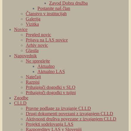
Zavod Dobra družba
Postanite naš član
Članstvo v institucijah
Galerija
Vizitka
Novice
Pregled novic
Prijava na LAS novice
Arhiv novic
Glasila
Napovednik
Ne spreglejte
Aktualno
Aktualno LAS
Natečaji
Razpisi
Prihajajoči dogodki v SLO
Prihajajoči dogodki v tujini
Zgodbe
CLLD
Pravne podlage za izvajanje CLLD
Drugi dokumenti povezani z izvajanjem CLLD
Aktivnosti društva povezane z izvajanjem CLLD
Projekti sodelovanja LAS
Razporeditev LAS v Sloveniji