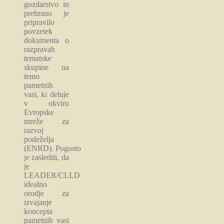
gozdarstvo in
prehrano je
pripravilo
povzetek
dokumenta o
razpravah
tematske
skupine na
temo
pametnih
vasi, ki deluje
v okviru
Evropske
mreže za
razvoj
podeželja
(ENRD). Pogosto
je zaslediti, da
je
LEADER/CLLD
idealno
orodje za
izvajanje
koncepta
pametnih vasi