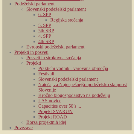
Podeželski parlament
Slovenski podeželski parlament
6. SPP
Regijska srečanja
5. SPP
5th SRP
4. SPP
4th SRP
Evropski podeželski parlament
Projekti in posveti
Posveti in strokovna srečanja
Projekti
Praktični vodnik - varovana območja
Festivali
Slovenski podeželski parlament
Natečaj za Najuspešnejšo podeželsko skupnost
Slovenije
Krožno biogospodarstvo na podeželju
LAS novice
Capacities over 50’s ...
Projekt SVARUN
Projekt ROAD
Borza projektnih idej
Povezave