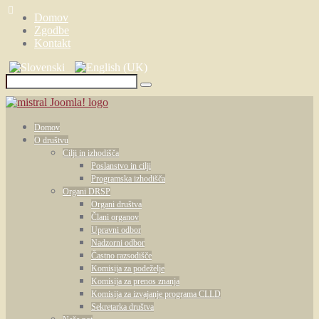
Domov
Zgodbe
Kontakt
Domov
O društvu
Cilji in izhodišča
Poslanstvo in cilji
Programska izhodišča
Organi DRSP
Organi društva
Člani organov
Upravni odbor
Nadzorni odbor
Častno razsodišče
Komisija za podeželje
Komisija za prenos znanja
Komisija za izvajanje programa CLLD
Sekretarka društva