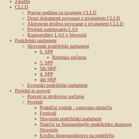
Zgodbe
CLLD
Pravne podlage za izvajanje CLLD
Drugi dokumenti povezani z izvajanjem CLLD
Aktivnosti društva povezane z izvajanjem CLLD
Projekti sodelovanja LAS
Razporeditev LAS v Sloveniji
Podeželski parlament
Slovenski podeželski parlament
6. SPP
Regijska srečanja
5. SPP
5th SRP
4. SPP
4th SRP
Evropski podeželski parlament
Projekti in posveti
Posveti in strokovna srečanja
Projekti
Praktični vodnik - varovana območja
Festivali
Slovenski podeželski parlament
Natečaj za Najuspešnejšo podeželsko skupnost
Slovenije
Krožno biogospodarstvo na podeželju