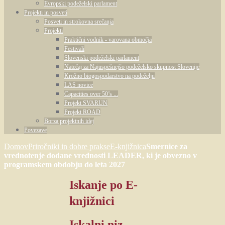
Evropski podeželski parlament
Projekti in posveti
Posveti in strokovna srečanja
Projekti
Praktični vodnik - varovana območja
Festivali
Slovenski podeželski parlament
Natečaj za Najuspešnejšo podeželsko skupnost Slovenije
Krožno biogospodarstvo na podeželju
LAS novice
Capacities over 50’s ...
Projekt SVARUN
Projekt ROAD
Borza projektnih idej
Povezave
Domov
Priročniki in dobre prakse
E-knjižnica
Smernice za
vrednotenje dodane vrednosti LEADER, ki je obvezno v
programskem obdobju do leta 2027
Iskanje
po E-
knjižnici
Iskalni niz