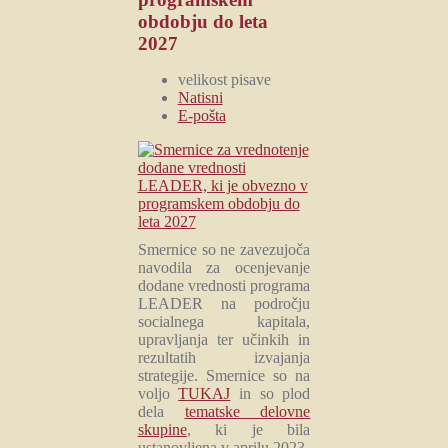
obdobju do leta
2027
velikost pisave
Natisni
E-pošta
Smernice so ne zavezujoča
navodila za ocenjevanje
dodane vrednosti programa
LEADER na področju
socialnega kapitala,
upravljanja ter učinkih in
rezultatih izvajanja
strategije. Smernice so na
voljo
TUKAJ
in so plod
dela
tematske delovne
skupine
, ki je bila
ustanovljena v aprilu 2023.