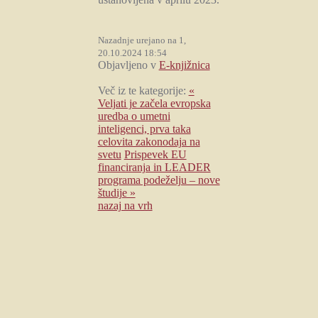
Nazadnje urejano na
1,
20.10.2024 18:54
Objavljeno v
E-knjižnica
Več iz te kategorije:
«
Veljati je začela evropska
uredba o umetni
inteligenci, prva taka
celovita zakonodaja na
svetu
Prispevek EU
financiranja in LEADER
programa podeželju – nove
študije »
nazaj na vrh