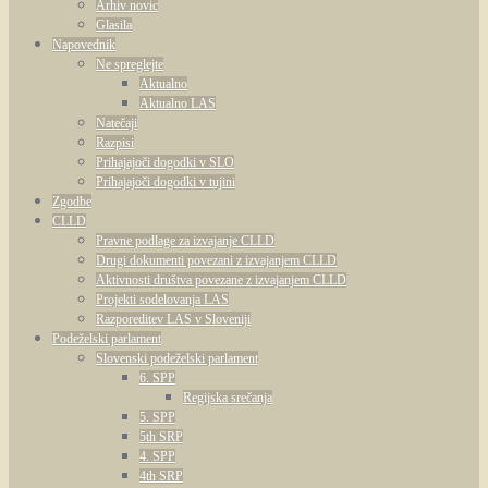
Arhiv novic
Glasila
Napovednik
Ne spreglejte
Aktualno
Aktualno LAS
Natečaji
Razpisi
Prihajajoči dogodki v SLO
Prihajajoči dogodki v tujini
Zgodbe
CLLD
Pravne podlage za izvajanje CLLD
Drugi dokumenti povezani z izvajanjem CLLD
Aktivnosti društva povezane z izvajanjem CLLD
Projekti sodelovanja LAS
Razporeditev LAS v Sloveniji
Podeželski parlament
Slovenski podeželski parlament
6. SPP
Regijska srečanja
5. SPP
5th SRP
4. SPP
4th SRP