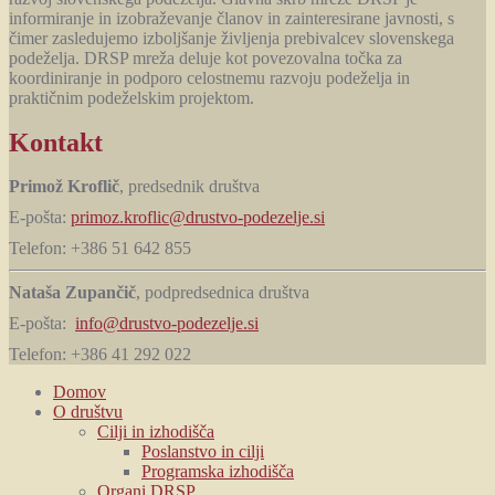
informiranje in izobraževanje članov in zainteresirane javnosti, s
čimer zasledujemo izboljšanje življenja prebivalcev slovenskega
podeželja. DRSP mreža deluje kot povezovalna točka za
koordiniranje in podporo celostnemu razvoju podeželja in
praktičnim podeželskim projektom.
Kontakt
Primož Kroflič
, predsednik društva
E-pošta:
primoz.kroflic@drustvo-podezelje.si
Telefon: +386 51 642 855
Nataša Zupančič
, podpredsednica društva
E-pošta:
info@drustvo-podezelje.si
Telefon: +386 41 292 022
Domov
O društvu
Cilji in izhodišča
Poslanstvo in cilji
Programska izhodišča
Organi DRSP