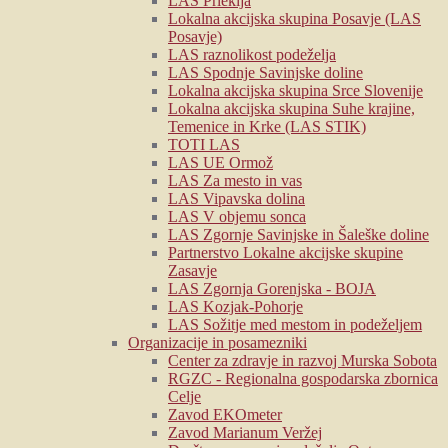
LAS Prlekija
Lokalna akcijska skupina Posavje (LAS
Posavje)
LAS raznolikost podeželja
LAS Spodnje Savinjske doline
Lokalna akcijska skupina Srce Slovenije
Lokalna akcijska skupina Suhe krajine,
Temenice in Krke (LAS STIK)
TOTI LAS
LAS UE Ormož
LAS Za mesto in vas
LAS Vipavska dolina
LAS V objemu sonca
LAS Zgornje Savinjske in Šaleške doline
Partnerstvo Lokalne akcijske skupine
Zasavje
LAS Zgornja Gorenjska - BOJA
LAS Kozjak-Pohorje
LAS Sožitje med mestom in podeželjem
Organizacije in posamezniki
Center za zdravje in razvoj Murska Sobota
RGZC - Regionalna gospodarska zbornica
Celje
Zavod EKOmeter
Zavod Marianum Veržej