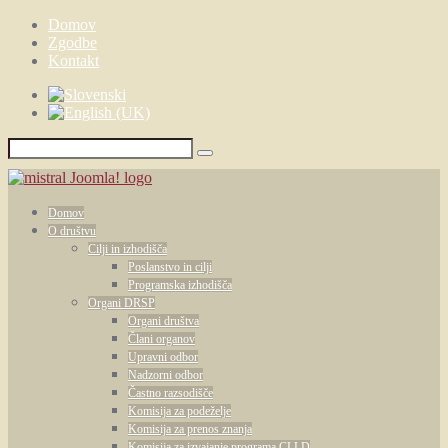
Domov
Zgodbe
Kontakt
Domov
O društvu
Cilji in izhodišča
Poslanstvo in cilji
Programska izhodišča
Organi DRSP
Organi društva
Člani organov
Upravni odbor
Nadzorni odbor
Častno razsodišče
Komisija za podeželje
Komisija za prenos znanja
Komisija za izvajanje programa CLLD