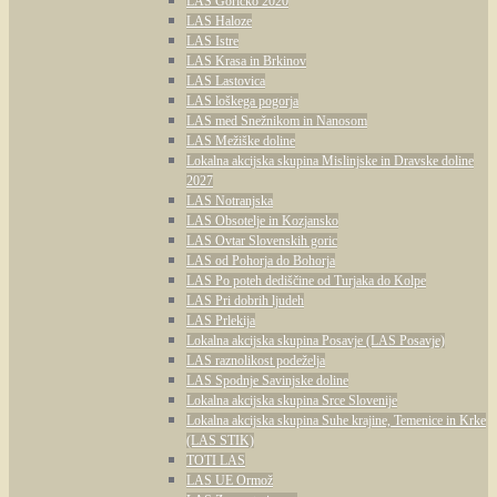
LAS Goričko 2020
LAS Haloze
LAS Istre
LAS Krasa in Brkinov
LAS Lastovica
LAS loškega pogorja
LAS med Snežnikom in Nanosom
LAS Mežiške doline
Lokalna akcijska skupina Mislinjske in Dravske doline
2027
LAS Notranjska
LAS Obsotelje in Kozjansko
LAS Ovtar Slovenskih goric
LAS od Pohorja do Bohorja
LAS Po poteh dediščine od Turjaka do Kolpe
LAS Pri dobrih ljudeh
LAS Prlekija
Lokalna akcijska skupina Posavje (LAS Posavje)
LAS raznolikost podeželja
LAS Spodnje Savinjske doline
Lokalna akcijska skupina Srce Slovenije
Lokalna akcijska skupina Suhe krajine, Temenice in Krke
(LAS STIK)
TOTI LAS
LAS UE Ormož