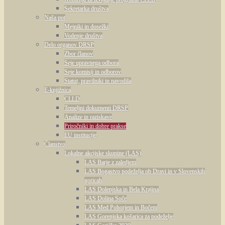
Sekretarka društva
Naša pot
Mejniki in dosežki
Vodenje društva
Delo organov DRSP
Zbor članov
Seje upravnega odbora
Seje komisij in odborov
Statut, pravilniki in navodila
E-knjižnica
CLLD
Temeljni dokumenti DRSP
Analize in raziskave
Priročniki in dobre prakse
EU institucije
Članstvo
Lokalne akcijske skupine (LAS)
LAS Barje z zaledjem
LAS Bogastvo podeželja ob Dravi in v Slovenskih
goricah
LAS Dolenjska in Bela Krajina
LAS Dolina Soče
LAS Med Pohorjem in Bočem
LAS Gorenjska košarica za podeželje