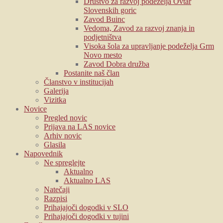
Društvo za razvoj podeželja Ovtar
Slovenskih goric
Zavod Buinc
Vedoma, Zavod za razvoj znanja in
podjetništva
Visoka šola za upravljanje podeželja Grm
Novo mesto
Zavod Dobra družba
Postanite naš član
Članstvo v institucijah
Galerija
Vizitka
Novice
Pregled novic
Prijava na LAS novice
Arhiv novic
Glasila
Napovednik
Ne spreglejte
Aktualno
Aktualno LAS
Natečaji
Razpisi
Prihajajoči dogodki v SLO
Prihajajoči dogodki v tujini