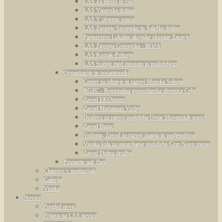
LAS Za mesto in vas
LAS Vipavska dolina
LAS V objemu sonca
LAS Zgornje Savinjske in Šaleške doline
Partnerstvo Lokalne akcijske skupine Zasavje
LAS Zgornja Gorenjska - BOJA
LAS Kozjak-Pohorje
LAS Sožitje med mestom in podeželjem
Organizacije in posamezniki
Center za zdravje in razvoj Murska Sobota
RGZC - Regionalna gospodarska zbornica Celje
Zavod EKOmeter
Zavod Marianum Veržej
Društvo za razvoj podeželja Ovtar Slovenskih goric
Zavod Buinc
Vedoma, Zavod za razvoj znanja in podjetništva
Visoka šola za upravljanje podeželja Grm Novo mesto
Zavod Dobra družba
Postanite naš član
Članstvo v institucijah
Galerija
Vizitka
Novice
Pregled novic
Prijava na LAS novice