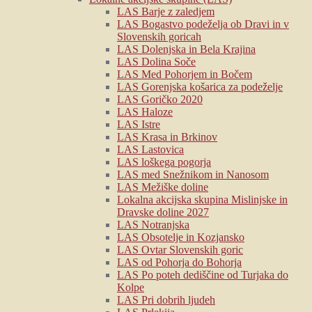
LAS Barje z zaledjem
LAS Bogastvo podeželja ob Dravi in v
Slovenskih goricah
LAS Dolenjska in Bela Krajina
LAS Dolina Soče
LAS Med Pohorjem in Bočem
LAS Gorenjska košarica za podeželje
LAS Goričko 2020
LAS Haloze
LAS Istre
LAS Krasa in Brkinov
LAS Lastovica
LAS loškega pogorja
LAS med Snežnikom in Nanosom
LAS Mežiške doline
Lokalna akcijska skupina Mislinjske in
Dravske doline 2027
LAS Notranjska
LAS Obsotelje in Kozjansko
LAS Ovtar Slovenskih goric
LAS od Pohorja do Bohorja
LAS Po poteh dediščine od Turjaka do
Kolpe
LAS Pri dobrih ljudeh