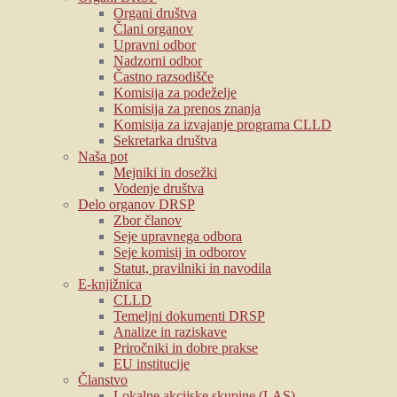
Organi društva
Člani organov
Upravni odbor
Nadzorni odbor
Častno razsodišče
Komisija za podeželje
Komisija za prenos znanja
Komisija za izvajanje programa CLLD
Sekretarka društva
Naša pot
Mejniki in dosežki
Vodenje društva
Delo organov DRSP
Zbor članov
Seje upravnega odbora
Seje komisij in odborov
Statut, pravilniki in navodila
E-knjižnica
CLLD
Temeljni dokumenti DRSP
Analize in raziskave
Priročniki in dobre prakse
EU institucije
Članstvo
Lokalne akcijske skupine (LAS)