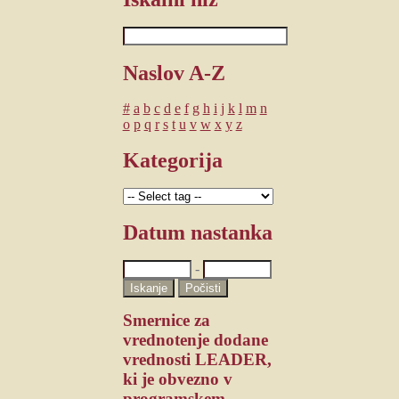
Naslov A-Z
#
a
b
c
d
e
f
g
h
i
j
k
l
m
n
o
p
q
r
s
t
u
v
w
x
y
z
Kategorija
Datum nastanka
-
Smernice za
vrednotenje dodane
vrednosti LEADER,
ki je obvezno v
programskem