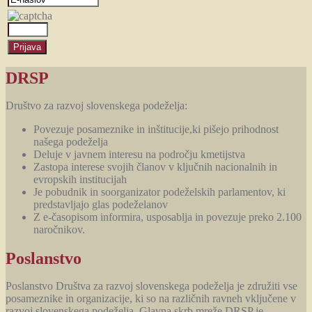
DRSP
Društvo za razvoj slovenskega podeželja:
Povezuje posameznike in inštitucije,ki pišejo prihodnost
našega podeželja
Deluje v javnem interesu na področju kmetijstva
Zastopa interese svojih članov v ključnih nacionalnih in
evropskih institucijah
Je pobudnik in soorganizator podeželskih parlamentov, ki
predstavljajo glas podeželanov
Z e-časopisom informira, usposablja in povezuje preko 2.100
naročnikov.
Poslanstvo
Poslanstvo Društva za razvoj slovenskega podeželja je združiti vse
posameznike in organizacije, ki so na različnih ravneh vključene v
razvoj slovenskega podeželja. Glavna skrb mreže DRSP je