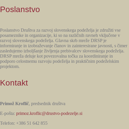
Poslanstvo
Poslanstvo Društva za razvoj slovenskega podeželja je združiti vse
posameznike in organizacije, ki so na različnih ravneh vključene v
razvoj slovenskega podeželja. Glavna skrb mreže DRSP je
informiranje in izobraževanje članov in zainteresirane javnosti, s čimer
zasledujemo izboljšanje življenja prebivalcev slovenskega podeželja.
DRSP mreža deluje kot povezovalna točka za koordiniranje in
podporo celostnemu razvoju podeželja in praktičnim podeželskim
projektom.
Kontakt
Primož Kroflič
, predsednik društva
E-pošta:
primoz.kroflic@drustvo-podezelje.si
Telefon: +386 51 642 855