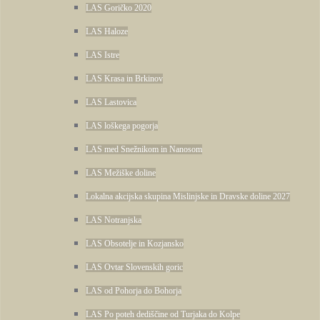
LAS Goričko 2020
LAS Haloze
LAS Istre
LAS Krasa in Brkinov
LAS Lastovica
LAS loškega pogorja
LAS med Snežnikom in Nanosom
LAS Mežiške doline
Lokalna akcijska skupina Mislinjske in Dravske doline 2027
LAS Notranjska
LAS Obsotelje in Kozjansko
LAS Ovtar Slovenskih goric
LAS od Pohorja do Bohorja
LAS Po poteh dediščine od Turjaka do Kolpe