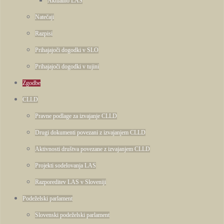
Aktualno LAS
Natečaji
Razpisi
Prihajajoči dogodki v SLO
Prihajajoči dogodki v tujini
Zgodbe
CLLD
Pravne podlage za izvajanje CLLD
Drugi dokumenti povezani z izvajanjem CLLD
Aktivnosti društva povezane z izvajanjem CLLD
Projekti sodelovanja LAS
Razporeditev LAS v Sloveniji
Podeželski parlament
Slovenski podeželski parlament