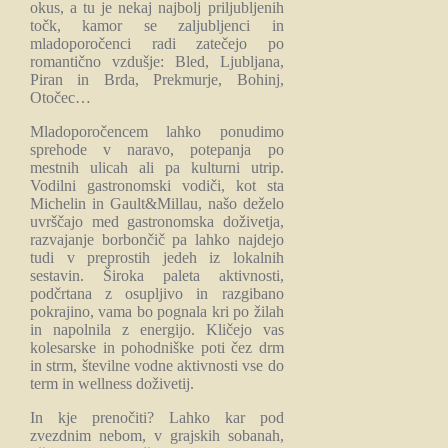
okus, a tu je nekaj najbolj priljubljenih
točk, kamor se zaljubljenci in
mladoporočenci radi zatečejo po
romantično vzdušje: Bled, Ljubljana,
Piran in Brda, Prekmurje, Bohinj,
Otočec…
Mladoporočencem lahko ponudimo
sprehode v naravo, potepanja po
mestnih ulicah ali pa kulturni utrip.
Vodilni gastronomski vodiči, kot sta
Michelin in Gault&Millau, našo deželo
uvrščajo med gastronomska doživetja,
razvajanje borbončič pa lahko najdejo
tudi v preprostih jedeh iz lokalnih
sestavin. Široka paleta aktivnosti,
podčrtana z osupljivo in razgibano
pokrajino, vama bo pognala kri po žilah
in napolnila z energijo. Kličejo vas
kolesarske in pohodniške poti čez drm
in strm, številne vodne aktivnosti vse do
term in wellness doživetij.
In kje prenočiti? Lahko kar pod
zvezdnim nebom, v grajskih sobanah,