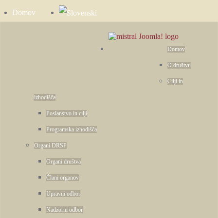
Domov
Zgodbe
Kontakt
Domov
O društvu
Cilji in
izhodišča
Poslanstvo in cilji
Programska izhodišča
Organi DRSP
Organi društva
Člani organov
Upravni odbor
Nadzorni odbor