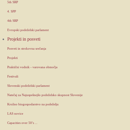
5th SRP
4. SPP
4th SRP
Evropski podeželski parlament
Projekti in posveti
Posveti in strokovna srečanja
Projekti
Praktični vodnik - varovana območja
Festivali
Slovenski podeželski parlament
Natečaj za Najuspešnejšo podeželsko skupnost Slovenije
Krožno biogospodarstvo na podeželju
LAS novice
Capacities over 50’s ...