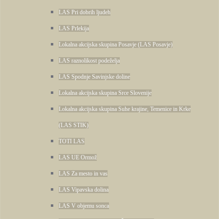
LAS Pri dobrih ljudeh
LAS Prlekija
Lokalna akcijska skupina Posavje (LAS Posavje)
LAS raznolikost podeželja
LAS Spodnje Savinjske doline
Lokalna akcijska skupina Srce Slovenije
Lokalna akcijska skupina Suhe krajine, Temenice in Krke
(LAS STIK)
TOTI LAS
LAS UE Ormož
LAS Za mesto in vas
LAS Vipavska dolina
LAS V objemu sonca