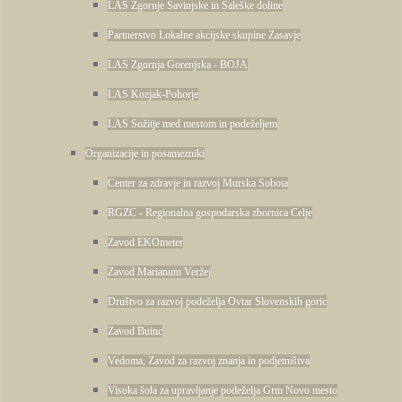
LAS Zgornje Savinjske in Šaleške doline
Partnerstvo Lokalne akcijske skupine Zasavje
LAS Zgornja Gorenjska - BOJA
LAS Kozjak-Pohorje
LAS Sožitje med mestom in podeželjem
Organizacije in posamezniki
Center za zdravje in razvoj Murska Sobota
RGZC - Regionalna gospodarska zbornica Celje
Zavod EKOmeter
Zavod Marianum Veržej
Društvo za razvoj podeželja Ovtar Slovenskih goric
Zavod Buinc
Vedoma, Zavod za razvoj znanja in podjetništva
Visoka šola za upravljanje podeželja Grm Novo mesto