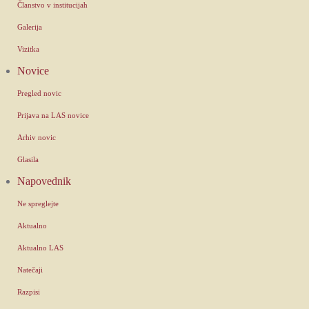
Članstvo v institucijah
Galerija
Vizitka
Novice
Pregled novic
Prijava na LAS novice
Arhiv novic
Glasila
Napovednik
Ne spreglejte
Aktualno
Aktualno LAS
Natečaji
Razpisi