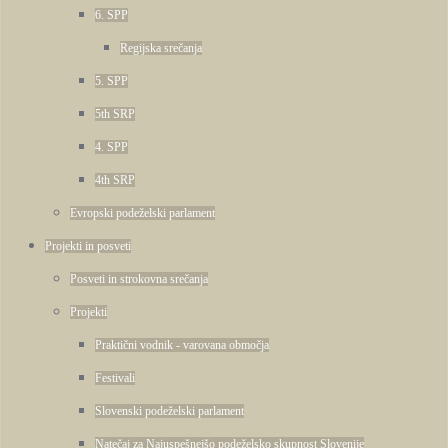
6. SPP
Regijska srečanja
5. SPP
5th SRP
4. SPP
4th SRP
Evropski podeželski parlament
Projekti in posveti
Posveti in strokovna srečanja
Projekti
Praktični vodnik - varovana območja
Festivali
Slovenski podeželski parlament
Natečaj za Najuspešnejšo podeželsko skupnost Slovenije