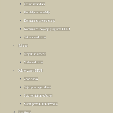
Častno razsodišče
Komisija za podeželje
Komisija za prenos znanja
Komisija za izvajanje programa CLLD
Sekretarka društva
Naša pot
Mejniki in dosežki
Vodenje društva
Delo organov DRSP
Zbor članov
Seje upravnega odbora
Seje komisij in odborov
Statut, pravilniki in navodila
E-knjižnica