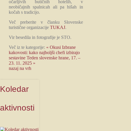
očarljivih butičnih hotelih, v
neobičajnih spalnicah ali pa hišah in
kočah s tradicijo.
Več preberite v članku Slovenske
turistične organizacije
TUKAJ
.
Vir besedila in fotografije je STO.
Več iz te kategorije:
« Okusi Izbrane
kakovosti: kako najboljši chefi izbirajo
sestavine
Teden slovenske hrane, 17. –
23. 11. 2025 »
nazaj na vrh
Koledar
aktivnosti