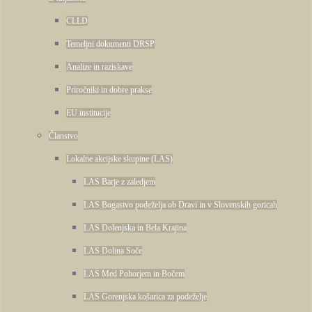
CLLD
Temeljni dokumenti DRSP
Analize in raziskave
Priročniki in dobre prakse
EU institucije
Članstvo
Lokalne akcijske skupine (LAS)
LAS Barje z zaledjem
LAS Bogastvo podeželja ob Dravi in v Slovenskih goricah
LAS Dolenjska in Bela Krajina
LAS Dolina Soče
LAS Med Pohorjem in Bočem
LAS Gorenjska košarica za podeželje