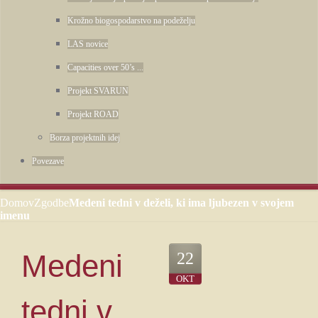
Krožno biogospodarstvo na podeželju
LAS novice
Capacities over 50’s ...
Projekt SVARUN
Projekt ROAD
Borza projektnih idej
Povezave
Domov
Zgodbe
Medeni tedni v deželi, ki ima ljubezen v svojem
imenu
Medeni
22
OKT
tedni v