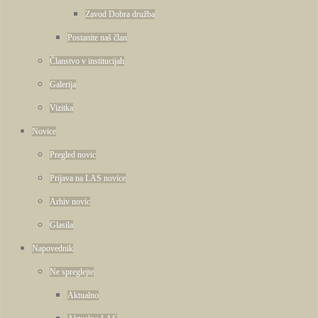
Zavod Dobra družba
Postanite naš član
Članstvo v institucijah
Galerija
Vizitka
Novice
Pregled novic
Prijava na LAS novice
Arhiv novic
Glasila
Napovednik
Ne spreglejte
Aktualno