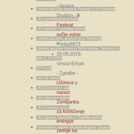
-
Novice
Lokalna akcijska skupina Posavje (LAS Posavje)
Društvo
-
9.
LAS raznolikost podeželja
Festival
LAS Spodnje Savinjske doline
ovčje volne
Lokalna akcijska skupina Srce Slovenije
6873
Lokalna akcijska skupina Suhe krajine, Temenice in
26.09.2019:
Krke (LAS STIK)
Vesna Erhart
TOTI LAS
-
Zgodbe
-
LAS UE Ormož
Učilnice v
LAS Za mesto in vas
naravi:
LAS Vipavska dolina
Zemljanka
LAS V objemu sonca
za koriščenje
LAS Zgornje Savinjske in Šaleške doline
energije
Partnerstvo Lokalne akcijske skupine Zasavje
zemlje na