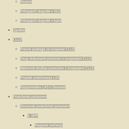
Razpisi
Prihajajoči dogodki v SLO
Prihajajoči dogodki v tujini
Zgodbe
CLLD
Pravne podlage za izvajanje CLLD
Drugi dokumenti povezani z izvajanjem CLLD
Aktivnosti društva povezane z izvajanjem CLLD
Projekti sodelovanja LAS
Razporeditev LAS v Sloveniji
Podeželski parlament
Slovenski podeželski parlament
6. SPP
Regijska srečanja