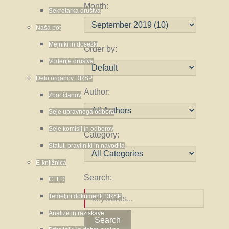
Month:
Sekretarka društva
Naša pot
Mejniki in dosežki
Order by:
Vodenje društva
Delo organov DRSP
Author:
Zbor članov
Seje upravnega odbora
Seje komisij in odborov
Category:
Statut, pravilniki in navodila
E-knjižnica
Search:
CLLD
Temeljni dokumenti DRSP
Analize in raziskave