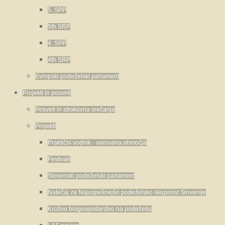
5. SPP
5th SRP
4. SPP
4th SRP
Evropski podeželski parlament
Projekti in posveti
Posveti in strokovna srečanja
Projekti
Praktični vodnik - varovana območja
Festivali
Slovenski podeželski parlament
Natečaj za Najuspešnejšo podeželsko skupnost Slovenije
Krožno biogospodarstvo na podeželju