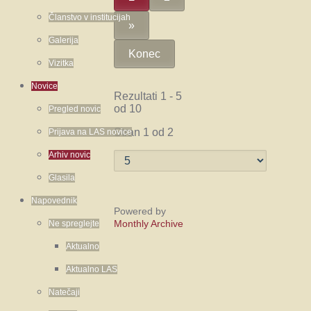
Članstvo v institucijah
»
Galerija
Konec
Vizitka
Novice
Rezultati 1 - 5
od 10
Pregled novic
Stran 1 od 2
Prijava na LAS novice
Arhiv novic
Glasila
Napovednik
Powered by
Monthly Archive
Ne spreglejte
Aktualno
Aktualno LAS
Natečaji