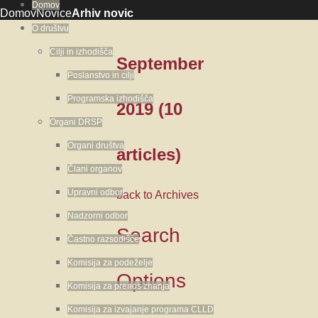
Domov
Domov
Novice
Arhiv novic
O društvu
Cilji in izhodišča
September
Poslanstvo in cilji
Programska izhodišča
2019
(10
Organi DRSP
Organi društva
articles)
Člani organov
Upravni odbor
back to Archives
Nadzorni odbor
Search
Častno razsodišče
Komisija za podeželje
Options
Komisija za prenos znanja
Komisija za izvajanje programa CLLD