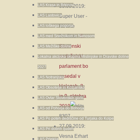
LAS Krasa in Brkinov
30.09.2019:
LAS Lastovica
Super User
-
Novice
LAS loškega pogorja
Društvo
-
5.
LAS med Snežnikom in Nanosom
Slovenski
LAS Mežiške doline
podeželski
Lokalna akcijska skupina Mislinjske in Dravske doline
parlament bo
2027
zasedal v
LAS Notranjska
Halozah, 8.
LAS Obsotelje in Kozjansko
in 9. oktobra
LAS Ovtar Slovenskih goric
2019
LAS od Pohorja do Bohorja
8307
LAS Po poteh dediščine od Turjaka do Kolpe
27.09.2019:
LAS Pri dobrih ljudeh
Vesna Erhart
LAS Prlekija