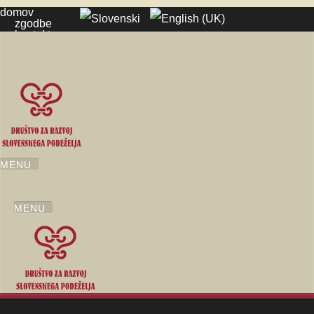
domov
zgodbe
kontakt