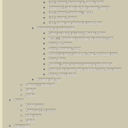
LAS Zgornje Savinjske in Šaleške doline
Partnerstvo Lokalne akcijske skupine Zasavje
LAS Zgornja Gorenjska - BOJA
LAS Kozjak-Pohorje
LAS Sožitje med mestom in podeželjem
Organizacije in posamezniki
Center za zdravje in razvoj Murska Sobota
RGZC - Regionalna gospodarska zbornica Celje
Zavod EKOmeter
Zavod Marianum Veržej
Društvo za razvoj podeželja Ovtar Slovenskih goric
Zavod Buinc
Vedoma, Zavod za razvoj znanja in podjetništva
Visoka šola za upravljanje podeželja Grm Novo mesto
Zavod Dobra družba
Postanite naš član
Članstvo v institucijah
Galerija
Vizitka
Novice
Pregled novic
Prijava na LAS novice
Arhiv novic
Glasila
Napovednik