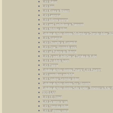
LAS Haloze
LAS Istre
LAS Krasa in Brkinov
LAS Lastovica
LAS loškega pogorja
LAS med Snežnikom in Nanosom
LAS Mežiške doline
Lokalna akcijska skupina Mislinjske in Dravske doline 20
LAS Notranjska
LAS Obsotelje in Kozjansko
LAS Ovtar Slovenskih goric
LAS od Pohorja do Bohorja
LAS Po poteh dediščine od Turjaka do Kolpe
LAS Pri dobrih ljudeh
LAS Prlekija
Lokalna akcijska skupina Posavje (LAS Posavje)
LAS raznolikost podeželja
LAS Spodnje Savinjske doline
Lokalna akcijska skupina Srce Slovenije
Lokalna akcijska skupina Suhe krajine, Temenice in Krke
TOTI LAS
LAS UE Ormož
LAS Za mesto in vas
LAS Vipavska dolina
LAS V objemu sonca