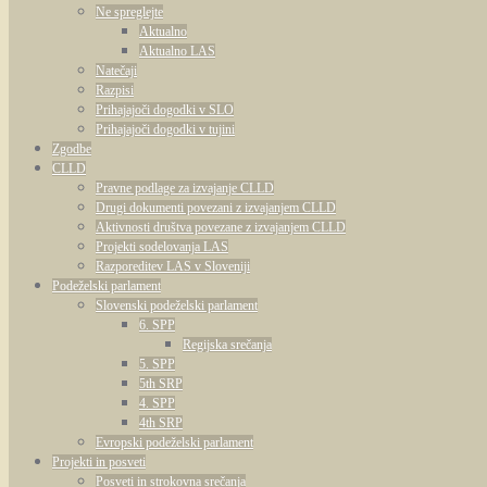
Ne spreglejte
Aktualno
Aktualno LAS
Natečaji
Razpisi
Prihajajoči dogodki v SLO
Prihajajoči dogodki v tujini
Zgodbe
CLLD
Pravne podlage za izvajanje CLLD
Drugi dokumenti povezani z izvajanjem CLLD
Aktivnosti društva povezane z izvajanjem CLLD
Projekti sodelovanja LAS
Razporeditev LAS v Sloveniji
Podeželski parlament
Slovenski podeželski parlament
6. SPP
Regijska srečanja
5. SPP
5th SRP
4. SPP
4th SRP
Evropski podeželski parlament
Projekti in posveti
Posveti in strokovna srečanja