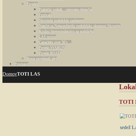
Projekti
Praktični vodnik - varovana območja
Festivali
Slovenski podeželski parlament
Natečaj za Najuspešnejšo podeželsko skupnost Slovenije
Krožno biogospodarstvo na podeželju
LAS novice
Capacities over 50’s ...
Projekt SVARUN
Projekt ROAD
Borza projektnih idej
Povezave
Domov
TOTI LAS
Lokal
TOTI
sedež L