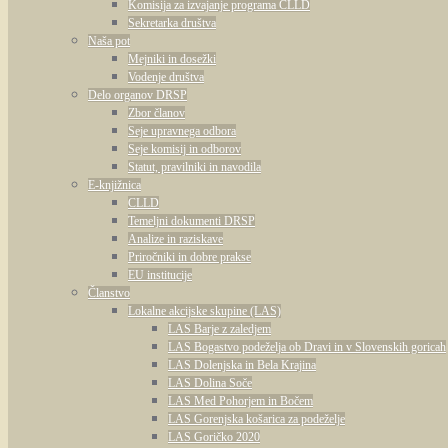
Komisija za izvajanje programa CLLD
Sekretarka društva
Naša pot
Mejniki in dosežki
Vodenje društva
Delo organov DRSP
Zbor članov
Seje upravnega odbora
Seje komisij in odborov
Statut, pravilniki in navodila
E-knjižnica
CLLD
Temeljni dokumenti DRSP
Analize in raziskave
Priročniki in dobre prakse
EU institucije
Članstvo
Lokalne akcijske skupine (LAS)
LAS Barje z zaledjem
LAS Bogastvo podeželja ob Dravi in v Slovenskih goricah
LAS Dolenjska in Bela Krajina
LAS Dolina Soče
LAS Med Pohorjem in Bočem
LAS Gorenjska košarica za podeželje
LAS Goričko 2020