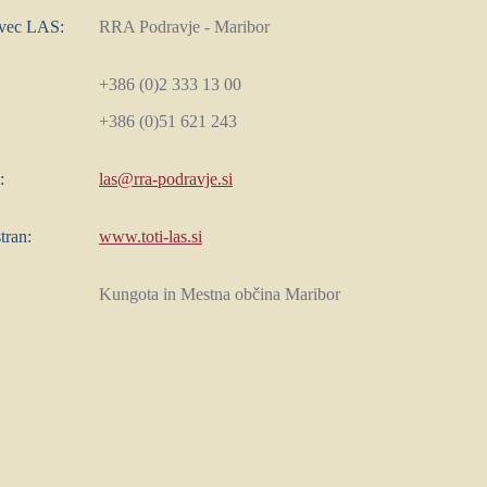
avec LAS:
RRA Podravje - Maribor
+386 (0)2 333 13 00
+386 (0)51 621 243
:
las@rra-podravje.si
tran:
www.toti-las.si
Kungota in Mestna občina Maribor