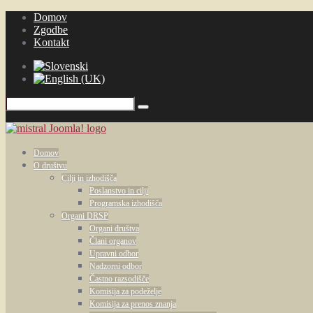
Domov
Zgodbe
Kontakt
Domov
O društvu
Cilji in izhodišča
Poslanstvo in cilji
Programska izhodišča
Organi DRSP
Organi društva
Člani organov
Upravni odbor
Nadzorni odbor
Častno razsodišče
Komisija za podeželje
Komisija za prenos znanja