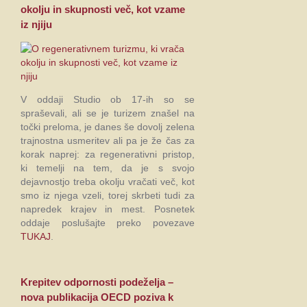
okolju in skupnosti več, kot vzame
iz njiju
V oddaji Studio ob 17-ih so se
spraševali, ali se je turizem znašel na
točki preloma, je danes še dovolj zelena
trajnostna usmeritev ali pa je že čas za
korak naprej: za regenerativni pristop,
ki temelji na tem, da je s svojo
dejavnostjo treba okolju vračati več, kot
smo iz njega vzeli, torej skrbeti tudi za
napredek krajev in mest. Posnetek
oddaje poslušajte preko povezave
TUKAJ
.
Krepitev odpornosti podeželja –
nova publikacija OECD poziva k