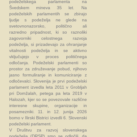
podeželskega parlamenta na
Švedskem mineva 35 let. Na
podeželskih parlamentih se zbirajo
ljudje s podeželja ne glede na
svetovnonazorsko, politično ali
razredno pripadnost, ki so raznoliki
zagovorniki celostnega razvoja
podeželja, si prizadevajo za ohranjanje
vitalnosti podeželja in se aktivno
vključujejo v proces političnega
odločanja. Podeželski parlamenti so
prostor za združevanje pobud, njihovo
jasno formuliranje in komuniciranje z
odločevalci. Slovenija je prvi podeželski
parlament izvedla leta 2011 v Grobljah
pri Domžalah, petega pa leta 2019 v
Halozah, kjer so se povezovale različne
interesne skupine, organizacije in
posamezniki. 11. in 12. junija 2026
bomo v Ilirski Bistrici izvedli 6. Slovenski
podeželski parlament.
V Društvu za razvoj slovenskega
podeželja (DRSP) smo se odločili, da