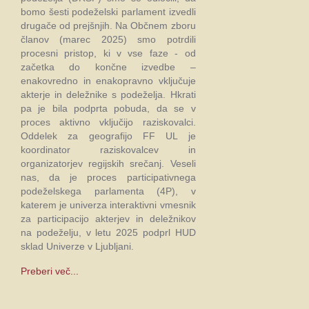
bomo šesti podeželski parlament izvedli
drugače od prejšnjih. Na Občnem zboru
članov (marec 2025) smo potrdili
procesni pristop, ki v vse faze - od
začetka do končne izvedbe –
enakovredno in enakopravno vključuje
akterje in deležnike s podeželja. Hkrati
pa je bila podprta pobuda, da se v
proces aktivno vključijo raziskovalci.
Oddelek za geografijo FF UL je
koordinator raziskovalcev in
organizatorjev regijskih srečanj. Veseli
nas, da je proces participativnega
podeželskega parlamenta (4P), v
katerem je univerza interaktivni vmesnik
za participacijo akterjev in deležnikov
na podeželju, v letu 2025 podprl HUD
sklad Univerze v Ljubljani.
Preberi več...