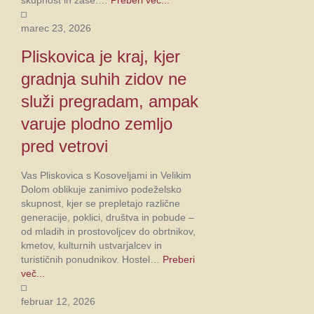
skupnost in zase.…
Preberi več...
marec 23, 2026
Pliskovica je kraj, kjer
gradnja suhih zidov ne
služi pregradam, ampak
varuje plodno zemljo
pred vetrovi
Vas Pliskovica s Kosoveljami in Velikim
Dolom oblikuje zanimivo podeželsko
skupnost, kjer se prepletajo različne
generacije, poklici, društva in pobude –
od mladih in prostovoljcev do obrtnikov,
kmetov, kulturnih ustvarjalcev in
turističnih ponudnikov. Hostel…
Preberi
več...
februar 12, 2026