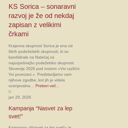
KS Sorica – sonaravni
razvoj je že od nekdaj
zapisan z velikimi
črkami
Krajevna skupnost Sorica je ena od
štirih podeželskih skupnosti, ki so
kandidirale na Natečaj za
najuspešnejšo podeželsko skupnost
Slovenije 2026 pod motom »Vsi različni.
Vsi povezani.«. Predstavljamo vam
njihove zgodbe, kot jih je videla
ocenjevalna…
Preberi več...
jan 29, 2026
Kampanja “Nasvet za lep
svet!”
Kampanja »Nasvet za lep svet!« je