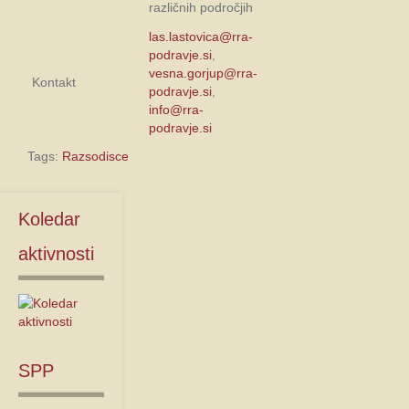
različnih področjih
las.lastovica@rra-
podravje.si
,
vesna.gorjup@rra-
Kontakt
podravje.si
,
info@rra-
podravje.si
Tags:
Razsodisce
Koledar
aktivnosti
SPP