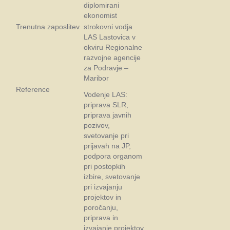
diplomirani
ekonomist
Trenutna zaposlitev
strokovni vodja
LAS Lastovica v
okviru Regionalne
razvojne agencije
za Podravje –
Maribor
Reference
Vodenje LAS:
priprava SLR,
priprava javnih
pozivov,
svetovanje pri
prijavah na JP,
podpora organom
pri postopkih
izbire, svetovanje
pri izvajanju
projektov in
poročanju,
priprava in
izvajanje projektov