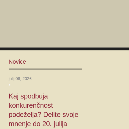
1.
2024.
VEČ...
Novice
julij 06, 2026
Kaj spodbuja
konkurenčnost
podeželja? Delite svoje
mnenje do 20. julija